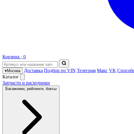
Корзина ·
0
Доставка
Подбор по VIN
Телеграм
Макс
VK
Способ
▾
Москва
Каталог
Запчасти и расходники
Багажники, рейлинги, боксы