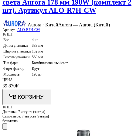
света Aurora 178 мм 198W (комплект 2
шт). Артикул ALO-R7H-CW
Aurora · Китай
Aurora — Aurora (Китай)
Артикул:
ALO-R7H-CW
16 ШТ
Вес
4 кг
Длина упаковки
383 мм
Ширина упаковки
132 мм
Высота упаковки
568 мм
Тип фары
Комбинированный свет
Форм-фактор
Круг
Мощность
198 вт
ЦЕНА
39 870
₽
В КОРЗИНУ
16 ШТ
Доставка:
7 августа (завтра)
Самовывоз:
7 августа (завтра)
бесплатно