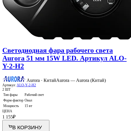
Светодиодная фара рабочего света
Aurora 51 мм 15W LED. Артикул ALO-
Y-2-H2
Aurora · Китай
Aurora — Aurora (Китай)
Артикул:
ALO-Y-2-H2
2 ШТ
Тип фары
Рабочий свет
Форм-фактор
Овал
Мощность
15 вт
ЦЕНА
1 155
₽
В КОРЗИНУ