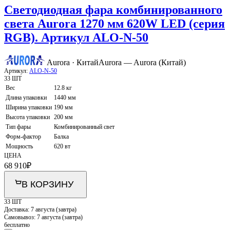
Светодиодная фара комбинированного
света Aurora 1270 мм 620W LED (серия
RGB). Артикул ALO-N-50
Aurora · Китай
Aurora — Aurora (Китай)
Артикул:
ALO-N-50
33 ШТ
Вес
12.8 кг
Длина упаковки
1440 мм
Ширина упаковки
190 мм
Высота упаковки
200 мм
Тип фары
Комбинированный свет
Форм-фактор
Балка
Мощность
620 вт
ЦЕНА
68 910
₽
В КОРЗИНУ
33 ШТ
Доставка:
7 августа (завтра)
Самовывоз:
7 августа (завтра)
бесплатно