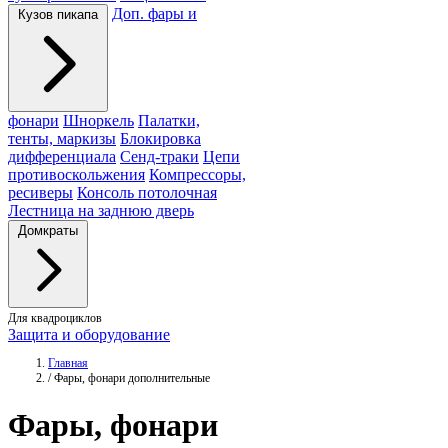
Доп. фары и
Кузов пикапа
фонари
Шноркель
Палатки,
тенты, маркизы
Блокировка
дифференциала
Сенд-траки
Цепи
противоскольжения
Компрессоры,
ресиверы
Консоль потолочная
Лестница на заднюю дверь
Домкраты
Для квадроциклов
Защита и оборудование
Главная
/
Фары, фонари дополнительные
Фары
, фонари