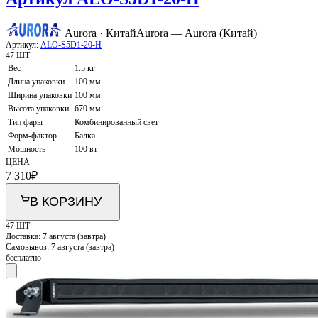
Aurora · Китай
Aurora — Aurora (Китай)
Артикул:
ALO-S5D1-20-H
47 ШТ
Вес
1.5 кг
Длина упаковки
100 мм
Ширина упаковки
100 мм
Высота упаковки
670 мм
Тип фары
Комбинированный свет
Форм-фактор
Балка
Мощность
100 вт
ЦЕНА
7 310
₽
В КОРЗИНУ
47 ШТ
Доставка:
7 августа (завтра)
Самовывоз:
7 августа (завтра)
бесплатно