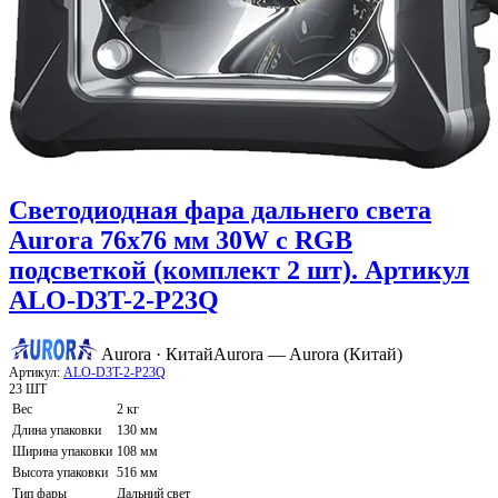
Светодиодная фара дальнего света
Aurora 76x76 мм 30W с RGB
подсветкой (комплект 2 шт). Артикул
ALO-D3T-2-P23Q
Aurora · Китай
Aurora — Aurora (Китай)
Артикул:
ALO-D3T-2-P23Q
23 ШТ
Вес
2 кг
Длина упаковки
130 мм
Ширина упаковки
108 мм
Высота упаковки
516 мм
Тип фары
Дальний свет