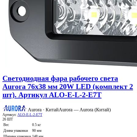
Светодиодная фара рабочего света
Aurora 76x38 мм 20W LED (комплект 2
шт). Артикул ALO-E-L-2-E7T
Aurora · Китай
Aurora — Aurora (Китай)
Артикул:
ALO-E-L-2-E7T
26 ШТ
Вес
0.5 кг
Длина упаковки
90 мм
Ширина упаковки
148 мм