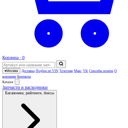
Корзина ·
0
▾
Москва
Доставка
Подбор по VIN
Телеграм
Макс
VK
Способы оплаты
О
компании
Контакты
Каталог
Запчасти и расходники
Багажники, рейлинги, боксы