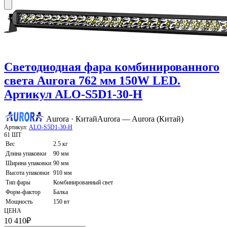
Светодиодная фара комбинированного
света Aurora 762 мм 150W LED.
Артикул ALO-S5D1-30-H
Aurora · Китай
Aurora — Aurora (Китай)
Артикул:
ALO-S5D1-30-H
61 ШТ
Вес
2.5 кг
Длина упаковки
90 мм
Ширина упаковки
90 мм
Высота упаковки
910 мм
Тип фары
Комбинированный свет
Форм-фактор
Балка
Мощность
150 вт
ЦЕНА
10 410
₽