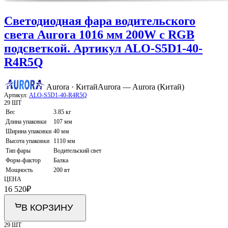
Светодиодная фара водительского
света Aurora 1016 мм 200W с RGB
подсветкой. Артикул ALO-S5D1-40-
R4R5Q
Aurora · Китай
Aurora — Aurora (Китай)
Артикул:
ALO-S5D1-40-R4R5Q
29 ШТ
Вес
3.85 кг
Длина упаковки
107 мм
Ширина упаковки
40 мм
Высота упаковки
1110 мм
Тип фары
Водительский свет
Форм-фактор
Балка
Мощность
200 вт
ЦЕНА
16 520
₽
В КОРЗИНУ
29 ШТ