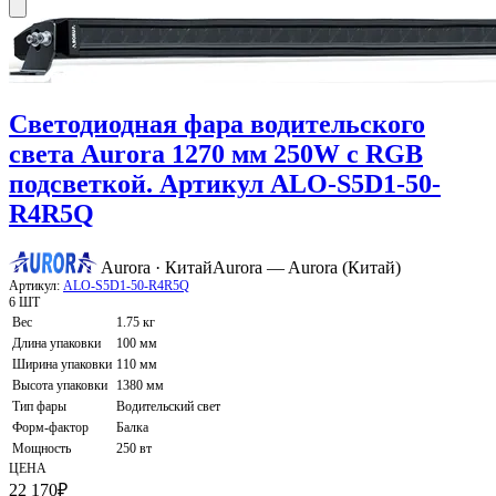
Светодиодная фара водительского
света Aurora 1270 мм 250W с RGB
подсветкой. Артикул ALO-S5D1-50-
R4R5Q
Aurora · Китай
Aurora — Aurora (Китай)
Артикул:
ALO-S5D1-50-R4R5Q
6 ШТ
Вес
1.75 кг
Длина упаковки
100 мм
Ширина упаковки
110 мм
Высота упаковки
1380 мм
Тип фары
Водительский свет
Форм-фактор
Балка
Мощность
250 вт
ЦЕНА
22 170
₽