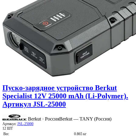
Пуско-зарядное устройство Berkut
Specialist 12V 25000 mAh (Li-Polymer).
Артикул JSL-25000
Berkut · Россия
Berkut — TANY (Россия)
Артикул:
JSL-25000
12 ШТ
Вес
0.865 кг