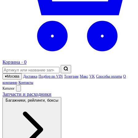
Корзина ·
0
▾
Москва
Доставка
Подбор по VIN
Телеграм
Макс
VK
Способы оплаты
О
компании
Контакты
Каталог
Запчасти и расходники
Багажники, рейлинги, боксы