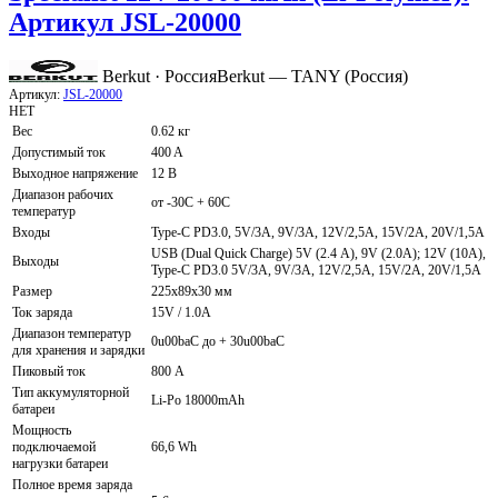
Артикул JSL-20000
Berkut · Россия
Berkut — TANY (Россия)
Артикул:
JSL-20000
НЕТ
Вес
0.62 кг
Допустимый ток
400 A
Выходное напряжение
12 В
Диапазон рабочих
от -30С + 60С
температур
Входы
Type-C PD3.0, 5V/3А, 9V/3A, 12V/2,5A, 15V/2A, 20V/1,5A
USB (Dual Quick Charge) 5V (2.4 А), 9V (2.0A); 12V (10A),
Выходы
Type-C PD3.0 5V/3А, 9V/3A, 12V/2,5A, 15V/2A, 20V/1,5A
Размер
225x89x30 мм
Ток заряда
15V / 1.0A
Диапазон температур
0u00baС до + 30u00baС
для хранения и зарядки
Пиковый ток
800 А
Тип аккумуляторной
Li-Po 18000mАh
батареи
Мощность
подключаемой
66,6 Wh
нагрузки батареи
Полное время заряда