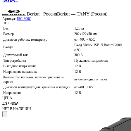
Berkut · Россия
Berkut — TANY (Россия)
Артикул:
JSC-300C
НЕТ
Вес
1,23 кг
Размер
202x122x50 мм
Диапазон рабочих температур
от -40С + 65С
Вход Micro-USB: 5 Вольт (2000
Входы
мА)
Допустимый ток
300 А
Тип устройства
Пусковые, импульсные
Выходное напряжение
12 В
Напряжение на клемах
12 В
Количество попыток запуска при полном
не более одного пуска
заряде
Диапазон температур для хранения и зарядки
от -40С + 65С
Напряжение
12 В
ЦЕНА
40 960
₽
НЕТ В НАЛИЧИИ