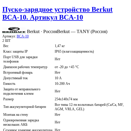
Пуско-зарядное устройство Berkut
BCA-10. Артикул BCA-10
Berkut · Россия
Berkut — TANY (Россия)
Артикул:
BCA-10
2 ШТ
Вес
1,47 кг
Класс защиты IP
IP65 (влагозащищенность)
Порт USB для зарядки
Нет
телефонов
Диапазон рабочих температур
от -20 до +45 °C
Встроенный фонарь
Нет
Допустимый ток
10 А
Емкость
10-200 Ач
Защита от неправильного
Нет
подключения клемм
Размер
254x140x74 мм
Все типы 12-ти вольтовых батарей (Сa/Ca, MF,
Тип аккумуляторной батареи
AGM, VRLA, GEL)
Монтаж на стену
Нет
Одновременная зарядка
Нет
нескольких АКБ
Сезонное хранение аккумулятора
Нет