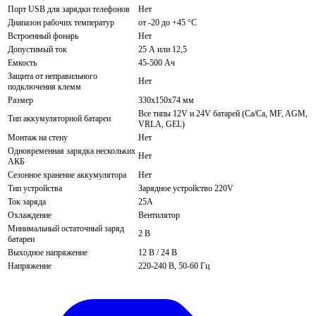
Порт USB для зарядки телефонов
Нет
Диапазон рабочих температур
от -20 до +45 °C
Встроенный фонарь
Нет
Допустимый ток
25 А или 12,5
Емкость
45-500 Ач
Защита от неправильного
Нет
подключения клемм
Размер
330x150x74 мм
Все типы 12V и 24V батарей (Сa/Ca, MF, AGM,
Тип аккумуляторной батареи
VRLA, GEL)
Монтаж на стену
Нет
Одновременная зарядка нескольких
Нет
АКБ
Сезонное хранение аккумулятора
Нет
Тип устройства
Зарядное устройство 220V
Ток заряда
25А
Охлаждение
Вентилятор
Минимальный остаточный заряд
2 В
батареи
Выходное напряжение
12 В / 24 В
Напряжение
220-240 В, 50-60 Гц