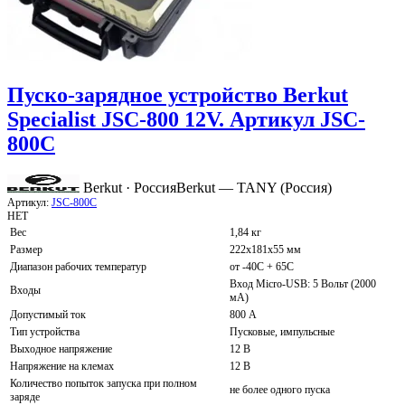
Пуско-зарядное устройство Berkut
Specialist JSC-800 12V. Артикул JSC-
800C
Berkut · Россия
Berkut — TANY (Россия)
Артикул:
JSC-800C
НЕТ
Вес
1,84 кг
Размер
222x181x55 мм
Диапазон рабочих температур
от -40С + 65С
Вход Micro-USB: 5 Вольт (2000
Входы
мА)
Допустимый ток
800 А
Тип устройства
Пусковые, импульсные
Выходное напряжение
12 В
Напряжение на клемах
12 В
Количество попыток запуска при полном
не более одного пуска
заряде