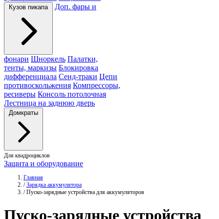
Доп. фары и
Кузов пикапа
фонари
Шноркель
Палатки,
тенты, маркизы
Блокировка
дифференциала
Сенд-траки
Цепи
противоскольжения
Компрессоры,
ресиверы
Консоль потолочная
Лестница на заднюю дверь
Домкраты
Для квадроциклов
Защита и оборудование
Главная
/
Зарядка аккумулятора
/
Пуско-зарядные устройства для аккумуляторов
Пуско-зарядные
устройства