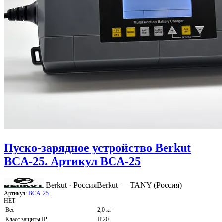
Пуско-зарядное устройство Berkut
BCA-25. Артикул BCA-25
Berkut · Россия
Berkut — TANY (Россия)
Артикул:
BCA-25
НЕТ
Вес
2,0 кг
Класс защиты IP
IP20