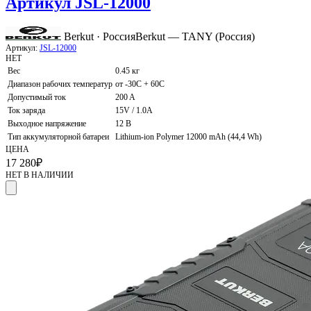
Артикул JSL-12000
Berkut · Россия
Berkut — TANY (Россия)
Артикул:
JSL-12000
НЕТ
Вес
0.45 кг
Диапазон рабочих температур
от -30С + 60С
Допустимый ток
200 A
Ток заряда
15V / 1.0A
Выходное напряжение
12 В
Тип аккумуляторной батареи
Lithium-ion Polymer 12000 mAh (44,4 Wh)
ЦЕНА
17 280
₽
НЕТ В НАЛИЧИИ