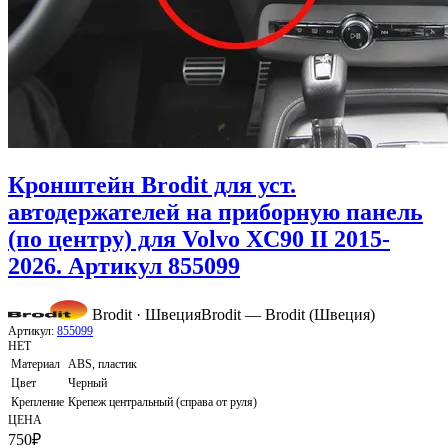
Кронштейн Brodit для уст.
автодержателей на приборную панель
(по центру) для Volvo XC90 II 2015-
2026. Артикул 855099
Brodit · Швеция
Brodit — Brodit (Швеция)
Артикул:
855099
НЕТ
Материал
ABS, пластик
Цвет
Черный
Крепление
Крепеж центральный (справа от руля)
ЦЕНА
750
₽