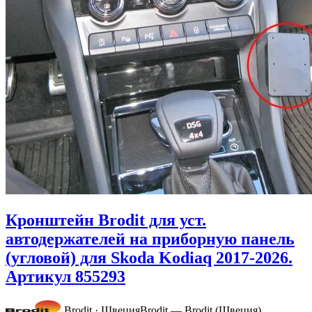
Кронштейн Brodit для уст.
автодержателей на приборную панель
(угловой) для Skoda Kodiaq 2017-2026.
Артикул 855293
Brodit · Швеция
Brodit — Brodit (Швеция)