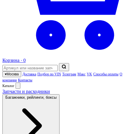
Корзина ·
0
▾
Москва
Доставка
Подбор по VIN
Телеграм
Макс
VK
Способы оплаты
О
компании
Контакты
Каталог
Запчасти и расходники
Багажники, рейлинги, боксы