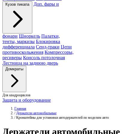
Доп. фары и
Кузов пикапа
фонари
Шноркель
Палатки,
тенты, маркизы
Блокировка
дифференциала
Сенд-траки
Цепи
противоскольжения
Компрессоры,
ресиверы
Консоль потолочная
Лестница на заднюю дверь
Домкраты
Для квадроциклов
Защита и оборудование
Главная
/
Держатели автомобильные
/
Кронштейны для установки автодержателей по моделям авто
Держатели
автомобильные