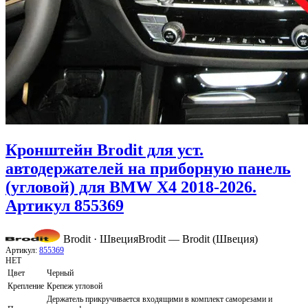
Кронштейн Brodit для уст.
автодержателей на приборную панель
(угловой) для BMW X4 2018-2026.
Артикул 855369
Brodit · Швеция
Brodit — Brodit (Швеция)
Артикул:
855369
НЕТ
Цвет
Черный
Крепление
Крепеж угловой
Держатель прикручивается входящими в комплект саморезами и