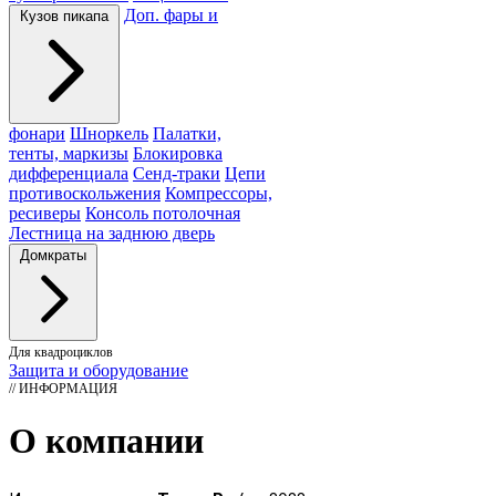
Доп. фары и
Кузов пикапа
фонари
Шноркель
Палатки,
тенты, маркизы
Блокировка
дифференциала
Сенд-траки
Цепи
противоскольжения
Компрессоры,
ресиверы
Консоль потолочная
Лестница на заднюю дверь
Домкраты
Для квадроциклов
Защита и оборудование
// ИНФОРМАЦИЯ
О компании