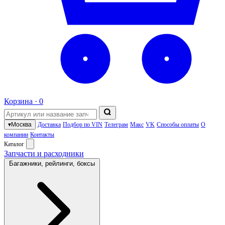
Корзина ·
0
▾
Москва
Доставка
Подбор по VIN
Телеграм
Макс
VK
Способы оплаты
О
компании
Контакты
Каталог
Запчасти и расходники
Багажники, рейлинги, боксы