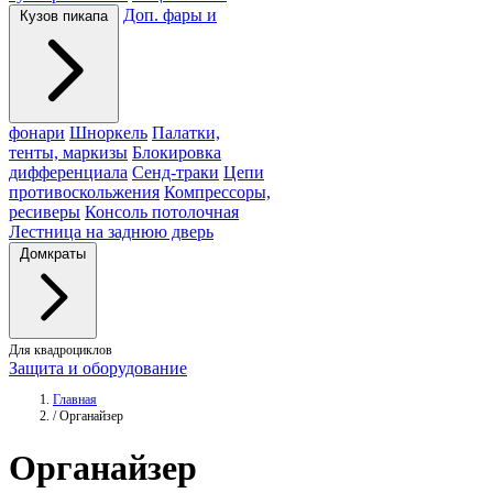
Доп. фары и
Кузов пикапа
фонари
Шноркель
Палатки,
тенты, маркизы
Блокировка
дифференциала
Сенд-траки
Цепи
противоскольжения
Компрессоры,
ресиверы
Консоль потолочная
Лестница на заднюю дверь
Домкраты
Для квадроциклов
Защита и оборудование
Главная
/
Органайзер
Органайзер