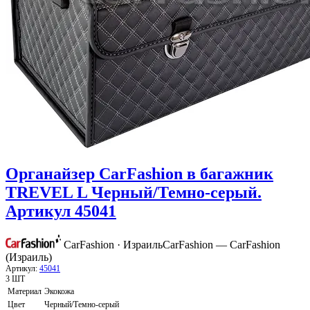
Органайзер CarFashion в багажник
TREVEL L Черный/Темно-серый.
Артикул 45041
CarFashion · Израиль
CarFashion — CarFashion
(Израиль)
Артикул:
45041
3 ШТ
Материал
Экокожа
Цвет
Черный/Темно-серый