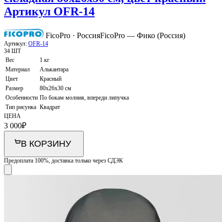
Артикул OFR-14
FicoPro · Россия
FicoPro — Фико (Россия)
Артикул:
OFR-14
34 ШТ
Вес
1 кг
Материал
Алькантара
Цвет
Красный
Размер
80х26х30 см
Особенности
По бокам молния, впереди липучка
Тип рисунка
Квадрат
ЦЕНА
3 000
₽
В КОРЗИНУ
Предоплата 100%, доставка только через СДЭК