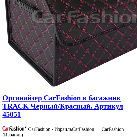
Органайзер CarFashion в багажник
TRACK Черный/Красный. Артикул
45051
CarFashion · Израиль
CarFashion — CarFashion
(Израиль)