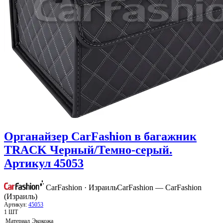
Органайзер CarFashion в багажник
TRACK Черный/Темно-серый.
Артикул 45053
CarFashion · Израиль
CarFashion — CarFashion
(Израиль)
Артикул:
45053
1 ШТ
Материал
Экокожа