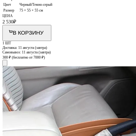
Цвет
Черный/Темно-серый
Размер
75 × 55 × 55 см
ЦЕНА
2 530
₽
В КОРЗИНУ
1 ШТ
Доставка:
11 августа (завтра)
Самовывоз:
11 августа (завтра)
300 ₽
(бесплатно от 7000 ₽)