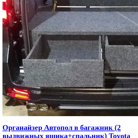
Органайзер Автопол в багaжник (2
выдвижных ящика+спальник) Toyota