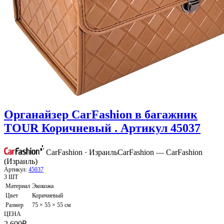
Органайзер CarFashion в багажник
TOUR Коричневый . Артикул 45037
CarFashion · Израиль
CarFashion — CarFashion
(Израиль)
Артикул:
45037
3 ШТ
Материал
Экокожа
Цвет
Коричневый
Размер
75 × 55 × 55 см
ЦЕНА
2 600
₽