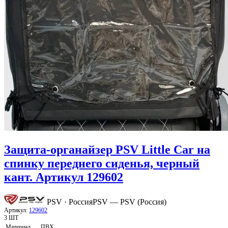
Защита-органайзер PSV Little Car на
спинку переднего сиденья, черный
кант. Артикул 129602
PSV · Россия
PSV — PSV (Россия)
Артикул:
129602
3 ШТ
Материал
ПВХ