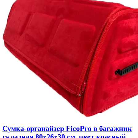
Сумка-органайзер FicoPro в багажник
складная 80х26х30 см, цвет красный.