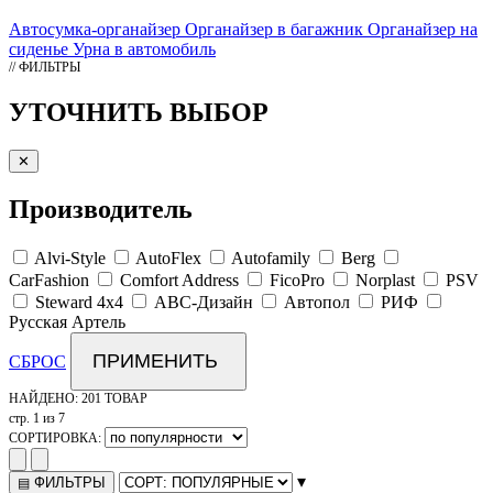
Автосумка-органайзер
Органайзер в багажник
Органайзер на
сиденье
Урна в автомобиль
// ФИЛЬТРЫ
УТОЧНИТЬ ВЫБОР
✕
Производитель
Alvi-Style
AutoFlex
Autofamily
Berg
CarFashion
Comfort Address
FicoPro
Norplast
PSV
Steward 4x4
АВС-Дизайн
Автопол
РИФ
Русская Артель
ПРИМЕНИТЬ
СБРОС
НАЙДЕНО:
201 ТОВАР
стр. 1 из 7
СОРТИРОВКА:
▾
ФИЛЬТРЫ
▤