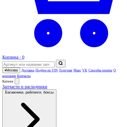
Корзина ·
0
▾
Москва
Доставка
Подбор по VIN
Телеграм
Макс
VK
Способы оплаты
О
компании
Контакты
Каталог
Запчасти и расходники
Багажники, рейлинги, боксы