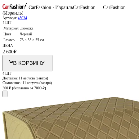
CarFashion · Израиль
CarFashion — CarFashion
(Израиль)
Артикул:
45034
4 ШТ
Материал
Экокожа
Цвет
Черный
Размер
75 × 55 × 55 см
ЦЕНА
2 600
₽
В КОРЗИНУ
4 ШТ
Доставка:
11 августа (завтра)
Самовывоз:
11 августа (завтра)
300 ₽
(бесплатно от 7000 ₽)