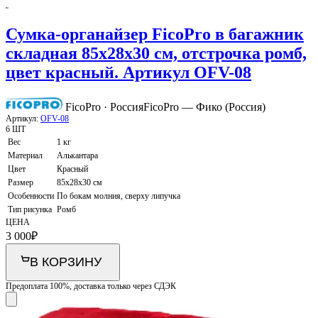
Сумка-органайзер FicoPro в багажник
складная 85х28х30 см, отстрочка ромб,
цвет красный. Артикул OFV-08
FicoPro · Россия
FicoPro — Фико (Россия)
Артикул:
OFV-08
6 ШТ
Вес
1 кг
Материал
Алькантара
Цвет
Красный
Размер
85х28х30 см
Особенности
По бокам молния, сверху липучка
Тип рисунка
Ромб
ЦЕНА
3 000
₽
В КОРЗИНУ
Предоплата 100%, доставка только через СДЭК