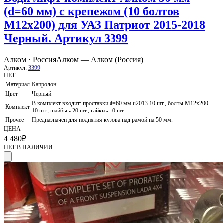
(d=60 мм) с крепежом (10 болтов
М12x200) для УАЗ Патриот 2015-2018
Черный. Артикул 3399
Алком · Россия
Алком — Алком (Россия)
Артикул:
3399
НЕТ
Материал
Капролон
Цвет
Черный
В комплект входит: проставки d=60 мм u2013 10 шт., болты М12х200 -
Комплект
10 шт., шайбы - 20 шт., гайки - 10 шт.
Прочее
Предназначен для поднятия кузова над рамой на 50 мм.
ЦЕНА
4 480
₽
НЕТ В НАЛИЧИИ