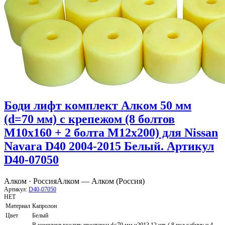
Боди лифт комплект Алком 50 мм
(d=70 мм) с крепежом (8 болтов
М10х160 + 2 болта М12х200) для Nissan
Navara D40 2004-2015 Белый. Артикул
D40-07050
Алком · Россия
Алком — Алком (Россия)
Артикул:
D40-07050
НЕТ
Материал
Капролон
Цвет
Белый
В комплект входит: проставки d=70 мм u2013 12 шт. ( 8 под кабину и 4