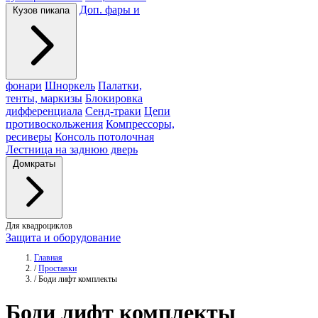
Доп. фары и
Кузов пикапа
фонари
Шноркель
Палатки,
тенты, маркизы
Блокировка
дифференциала
Сенд-траки
Цепи
противоскольжения
Компрессоры,
ресиверы
Консоль потолочная
Лестница на заднюю дверь
Домкраты
Для квадроциклов
Защита и оборудование
Главная
/
Проставки
/
Боди лифт комплекты
Боди
лифт комплекты