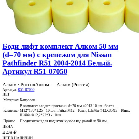
Боди лифт комплект Алком 50 мм
(d=70 мм) с крепежом для Nissan
Pathfinder R51 2004-2014 Белый.
Артикул R51-07050
Алком · Россия
Алком — Алком (Россия)
Артикул:
R51-07050
НЕТ
Материал
Капролон
В комплект входит: проставки d=70 мм u2013 10 шт., болты
Комплект
М12*170*1.25 - 10 шт., Гайка М12 - 10шт., Шайба Ф12Х35Х3 - 10шт.,
Шайба Ф12,2*22*3 - 10шт.
Прочее
Предназначен для поднятия кузова над рамой на 50 мм.
ЦЕНА
4 450
₽
НЕТ В НАЛИЧИИ