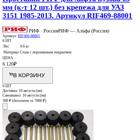
мм (к-т 12 шт.) без крепежа для УАЗ
3151 1985-2013. Артикул RIF469-88001
РИФ · Россия
РИФ — Альфа (Россия)
Артикул:
RIF469-88001
6 ШТ
Вес
4.6 кг
Материал
Сталь с порошковым покрытием
ЦЕНА
6 120
₽
В КОРЗИНУ
6 ШТ
Доставка:
10 августа (пн)
Самовывоз:
10 августа (пн)
300 ₽
(бесплатно от 7000 ₽)