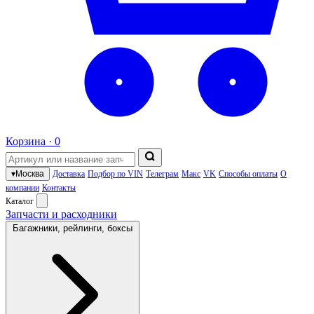
Корзина ·
0
▾
Москва
Доставка
Подбор по VIN
Телеграм
Макс
VK
Способы оплаты
О
компании
Контакты
Каталог
Запчасти и расходники
Багажники, рейлинги, боксы