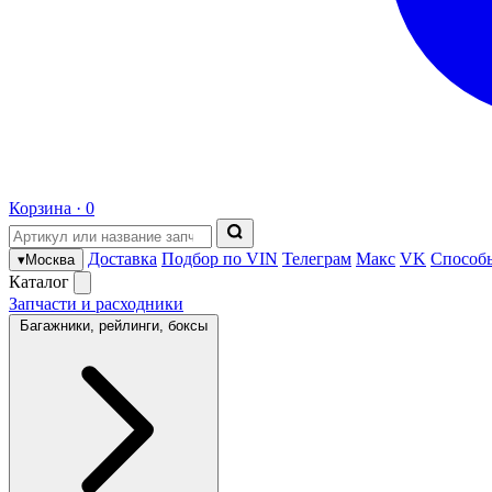
Корзина ·
0
Доставка
Подбор по VIN
Телеграм
Макс
VK
Способ
▾
Москва
Каталог
Запчасти и расходники
Багажники, рейлинги, боксы