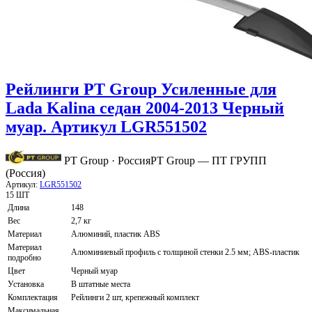
Рейлинги PT Group Усиленные для
Lada Kalina седан 2004-2013 Черный
муар. Артикул LGR551502
PT Group · Россия
PT Group — ПТ ГРУПП
(Россия)
Артикул:
LGR551502
15 ШТ
Длина
148
Вес
2,7 кг
Материал
Алюминий, пластик ABS
Материал
Алюминиевый профиль c толщиной стенки 2.5 мм; ABS-пластик
подробно
Цвет
Черный муар
Установка
В штатные места
Комплектация
Рейлинги 2 шт, крепежный комплект
Максимальная