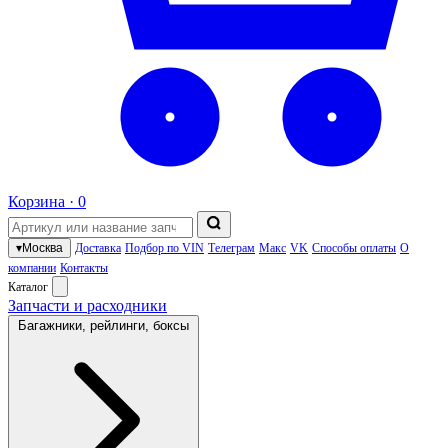
Корзина ·
0
▾
Москва
Доставка
Подбор по VIN
Телеграм
Макс
VK
Способы оплаты
О
компании
Контакты
Каталог
Запчасти и расходники
Багажники, рейлинги, боксы