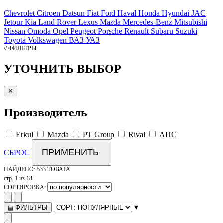
Chevrolet
Citroen
Datsun
Fiat
Ford
Haval
Honda
Hyundai
JAC
Jetour
Kia
Land Rover
Lexus
Mazda
Mercedes-Benz
Mitsubishi
Nissan
Omoda
Opel
Peugeot
Porsche
Renault
Subaru
Suzuki
Toyota
Volkswagen
ВАЗ
УАЗ
// ФИЛЬТРЫ
УТОЧНИТЬ ВЫБОР
✕
Производитель
Erkul
Mazda
PT Group
Rival
АПС
ПРИМЕНИТЬ
СБРОС
НАЙДЕНО:
533 ТОВАРА
стр. 1 из 18
СОРТИРОВКА:
▾
ФИЛЬТРЫ
▤