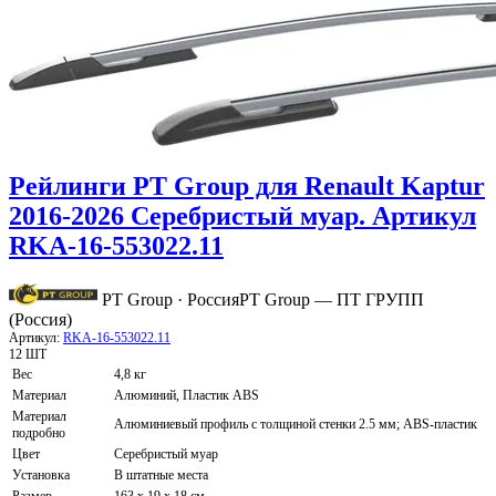
Рейлинги PT Group для Renault Kaptur
2016-2026 Серебристый муар. Артикул
RKA-16-553022.11
PT Group · Россия
PT Group — ПТ ГРУПП
(Россия)
Артикул:
RKA-16-553022.11
12 ШТ
Вес
4,8 кг
Материал
Алюминий, Пластик ABS
Материал
Алюминиевый профиль c толщиной стенки 2.5 мм; ABS-пластик
подробно
Цвет
Серебристый муар
Установка
В штатные места