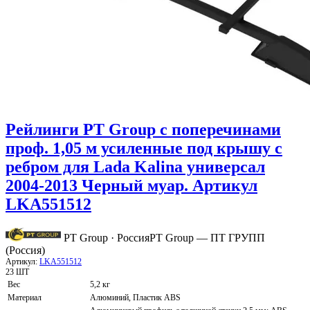
Рейлинги PT Group с поперечинами
проф. 1,05 м усиленные под крышу с
ребром для Lada Kalina универсал
2004-2013 Черный муар. Артикул
LKA551512
PT Group · Россия
PT Group — ПТ ГРУПП
(Россия)
Артикул:
LKA551512
23 ШТ
Вес
5,2 кг
Материал
Алюминий, Пластик ABS