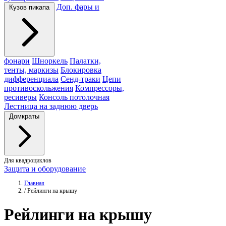
Доп. фары и
Кузов пикапа
фонари
Шноркель
Палатки,
тенты, маркизы
Блокировка
дифференциала
Сенд-траки
Цепи
противоскольжения
Компрессоры,
ресиверы
Консоль потолочная
Лестница на заднюю дверь
Домкраты
Для квадроциклов
Защита и оборудование
Главная
/
Рейлинги на крышу
Рейлинги
на крышу