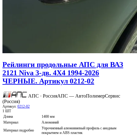
Рейлинги продольные АПС для ВАЗ
2121 Niva 3-дв. 4Х4 1994-2026
ЧЕРНЫЕ. Артикул 0212-02
АПС · Россия
АПС — АвтоПолимерСервис
(Россия)
Артикул:
0212-02
1 ШТ
Длина
1400 мм
Материал
Алюминий
Упрочненный алюминиевый профиль с анодным
Материал подробно
покрытием и ABS пластик