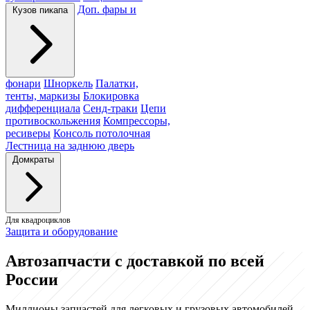
Доп. фары и
Кузов пикапа
фонари
Шноркель
Палатки,
тенты, маркизы
Блокировка
дифференциала
Сенд-траки
Цепи
противоскольжения
Компрессоры,
ресиверы
Консоль потолочная
Лестница на заднюю дверь
Домкраты
Для квадроциклов
Защита и оборудование
Автозапчасти с доставкой по всей
России
Миллионы запчастей для легковых и грузовых автомобилей.