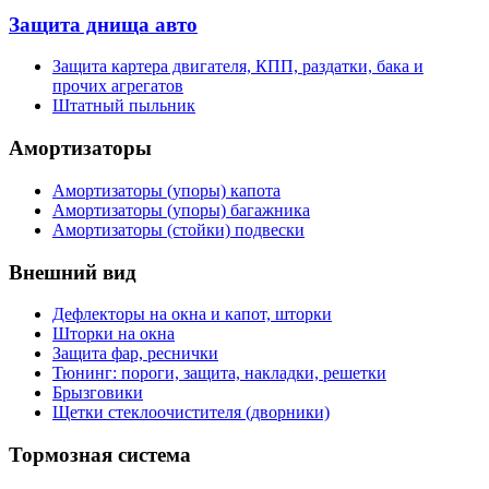
Защита днища авто
Защита картера двигателя, КПП, раздатки, бака и
прочих агрегатов
Штатный пыльник
Амортизаторы
Амортизаторы (упоры) капота
Амортизаторы (упоры) багажника
Амортизаторы (стойки) подвески
Внешний вид
Дефлекторы на окна и капот, шторки
Шторки на окна
Защита фар, реснички
Тюнинг: пороги, защита, накладки, решетки
Брызговики
Щетки стеклоочистителя (дворники)
Тормозная система