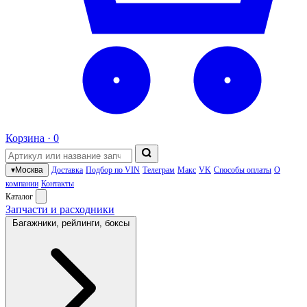
Корзина ·
0
▾
Москва
Доставка
Подбор по VIN
Телеграм
Макс
VK
Способы оплаты
О
компании
Контакты
Каталог
Запчасти и расходники
Багажники, рейлинги, боксы