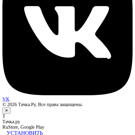
VK
© 2026 Тачка.Ру. Все права защищены.
✕
Т
Тачка.ру
RuStore, Google Play
УСТАНОВИТЬ