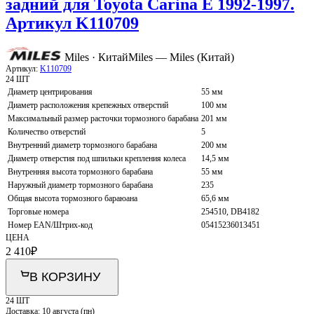
задний для Toyota Carina E 1992-1997.
Артикул K110709
Miles · Китай
Miles — Miles (Китай)
Артикул:
K110709
24 ШТ
Диаметр центрирования
55 мм
Диаметр расположения крепежных отверстий
100 мм
Максимальный размер расточки тормозного барабана
201 мм
Количество отверстий
5
Внутренний диаметр тормозного барабана
200 мм
Диаметр отверстия под шпильки крепления колеса
14,5 мм
Внутренняя высота тормозного барабана
55 мм
Наружный диаметр тормозного барабана
235
Общая высота тормозного бараюана
65,6 мм
Торговые номера
254510, DB4182
Номер EAN/Штрих-код
05415236013451
ЦЕНА
2 410
₽
В КОРЗИНУ
24 ШТ
Доставка:
10 августа (пн)