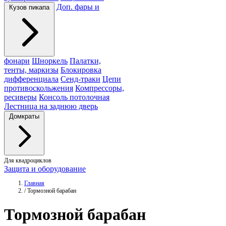
Доп. фары и
Кузов пикапа
фонари
Шноркель
Палатки,
тенты, маркизы
Блокировка
дифференциала
Сенд-траки
Цепи
противоскольжения
Компрессоры,
ресиверы
Консоль потолочная
Лестница на заднюю дверь
Домкраты
Для квадроциклов
Защита и оборудование
Главная
/
Тормозной барабан
Тормозной
барабан