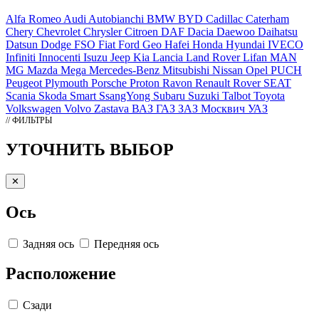
Alfa Romeo
Audi
Autobianchi
BMW
BYD
Cadillac
Caterham
Chery
Chevrolet
Chrysler
Citroen
DAF
Dacia
Daewoo
Daihatsu
Datsun
Dodge
FSO
Fiat
Ford
Geo
Hafei
Honda
Hyundai
IVECO
Infiniti
Innocenti
Isuzu
Jeep
Kia
Lancia
Land Rover
Lifan
MAN
MG
Mazda
Mega
Mercedes-Benz
Mitsubishi
Nissan
Opel
PUCH
Peugeot
Plymouth
Porsche
Proton
Ravon
Renault
Rover
SEAT
Scania
Skoda
Smart
SsangYong
Subaru
Suzuki
Talbot
Toyota
Volkswagen
Volvo
Zastava
ВАЗ
ГАЗ
ЗАЗ
Москвич
УАЗ
// ФИЛЬТРЫ
УТОЧНИТЬ ВЫБОР
✕
Ось
Задняя ось
Передняя ось
Расположение
Сзади