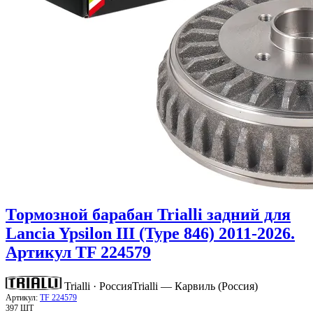
Тормозной барабан Trialli задний для
Lancia Ypsilon III (Type 846) 2011-2026.
Артикул TF 224579
Trialli · Россия
Trialli — Карвиль (Россия)
Артикул:
TF 224579
397 ШТ