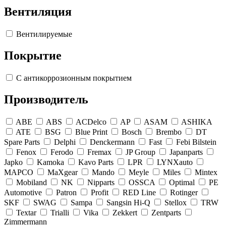
Вентиляция
Вентилируемые
Покрытие
С антикоррозионным покрытием
Производитель
ABE
ABS
ACDelco
AP
ASAM
ASHIKA
ATE
BSG
Blue Print
Bosch
Brembo
DT
Spare Parts
Delphi
Denckermann
Fast
Febi Bilstein
Fenox
Ferodo
Fremax
JP Group
Japanparts
Japko
Kamoka
Kavo Parts
LPR
LYNXauto
MAPCO
MaXgear
Mando
Meyle
Miles
Mintex
Mobiland
NK
Nipparts
OSSCA
Optimal
PE
Automotive
Patron
Profit
RED Line
Rotinger
SKF
SWAG
Sampa
Sangsin Hi-Q
Stellox
TRW
Textar
Trialli
Vika
Zekkert
Zentparts
Zimmermann