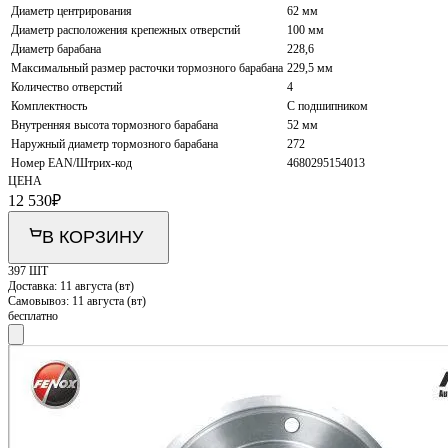
Диаметр центрирования
62 мм
Диаметр расположения крепежных отверстий
100 мм
Диаметр барабана
228,6
Максимальный размер расточки тормозного барабана
229,5 мм
Количество отверстий
4
Комплектность
С подшипником
Внутренняя высота тормозного барабана
52 мм
Наружный диаметр тормозного барабана
272
Номер EAN/Штрих-код
4680295154013
ЦЕНА
12 530
₽
В КОРЗИНУ
397 ШТ
Доставка:
11 августа (вт)
Самовывоз:
11 августа (вт)
бесплатно