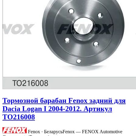
Тормозной барабан Fenox задний для
Dacia Logan I 2004-2012. Артикул
TO216008
Fenox · Беларусь
Fenox — FENOX Automotive