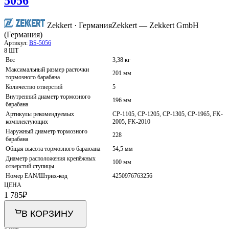
5056
Zekkert · Германия
Zekkert — Zekkert GmbH
(Германия)
Артикул:
BS-5056
8 ШТ
Вес
3,38 кг
Максимальный размер расточки
201 мм
тормозного барабана
Количество отверстий
5
Внутренний диаметр тормозного
196 мм
барабана
Артикулы рекомендуемых
CP-1105, CP-1205, CP-1305, CP-1965, FK-
комплектующих
2005, FK-2010
Наружный диаметр тормозного
228
барабана
Общая высота тормозного бараюана
54,5 мм
Диаметр расположения крепёжных
100 мм
отверстий ступицы
Номер EAN/Штрих-код
4250976763256
ЦЕНА
1 785
₽
В КОРЗИНУ