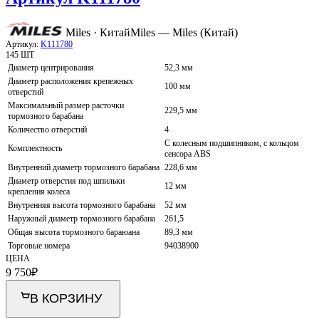
Miles · Китай
Miles — Miles (Китай)
Артикул:
K111780
145 ШТ
Диаметр центрирования
52,3 мм
Диаметр расположения крепежных
100 мм
отверстий
Максимальный размер расточки
229,5 мм
тормозного барабана
Количество отверстий
4
С колесным подшипником, с кольцом
Комплектность
сенсора ABS
Внутренний диаметр тормозного барабана
228,6 мм
Диаметр отверстия под шпильки
12 мм
крепления колеса
Внутренняя высота тормозного барабана
52 мм
Наружный диаметр тормозного барабана
261,5
Общая высота тормозного бараюана
89,3 мм
Торговые номера
94038900
ЦЕНА
9 750
₽
В КОРЗИНУ