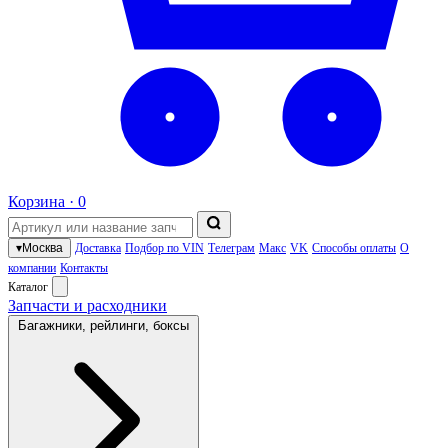
Корзина ·
0
▾
Москва
Доставка
Подбор по VIN
Телеграм
Макс
VK
Способы оплаты
О
компании
Контакты
Каталог
Запчасти и расходники
Багажники, рейлинги, боксы