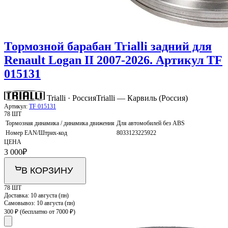
Тормозной барабан Trialli задний для
Renault Logan II 2007-2026. Артикул TF
015131
Trialli · Россия
Trialli — Карвиль (Россия)
Артикул:
TF 015131
78 ШТ
Тормозная динамика / динамика движения
Для автомобилей без ABS
Номер EAN/Штрих-код
8033123225922
ЦЕНА
3 000
₽
В КОРЗИНУ
78 ШТ
Доставка:
10 августа (пн)
Самовывоз:
10 августа (пн)
300 ₽
(бесплатно от 7000 ₽)