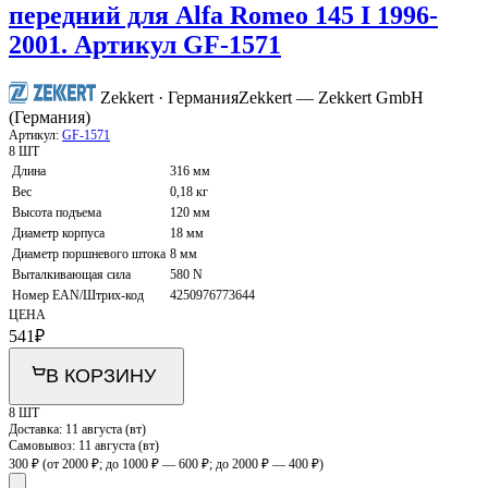
передний для Alfa Romeo 145 I 1996-
2001. Артикул GF-1571
Zekkert · Германия
Zekkert — Zekkert GmbH
(Германия)
Артикул:
GF-1571
8 ШТ
Длина
316 мм
Вес
0,18 кг
Высота подъема
120 мм
Диаметр корпуса
18 мм
Диаметр поршневого штока
8 мм
Выталкивающая сила
580 N
Номер EAN/Штрих-код
4250976773644
ЦЕНА
541
₽
В КОРЗИНУ
8 ШТ
Доставка:
11 августа (вт)
Самовывоз:
11 августа (вт)
300 ₽
(от 2000 ₽; до 1000 ₽ — 600 ₽; до 2000 ₽ — 400 ₽)