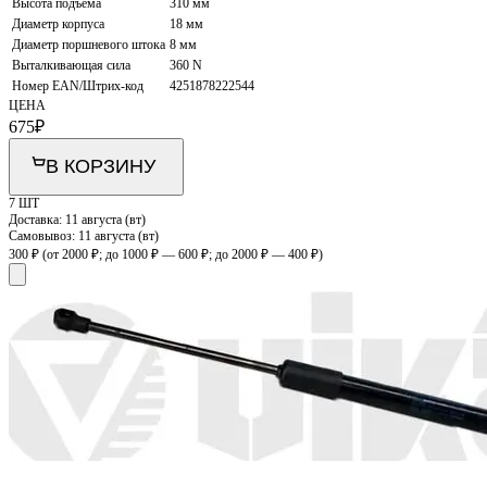
Высота подъема
310 мм
Диаметр корпуса
18 мм
Диаметр поршневого штока
8 мм
Выталкивающая сила
360 N
Номер EAN/Штрих-код
4251878222544
ЦЕНА
675
₽
В КОРЗИНУ
7 ШТ
Доставка:
11 августа (вт)
Самовывоз:
11 августа (вт)
300 ₽
(от 2000 ₽; до 1000 ₽ — 600 ₽; до 2000 ₽ — 400 ₽)