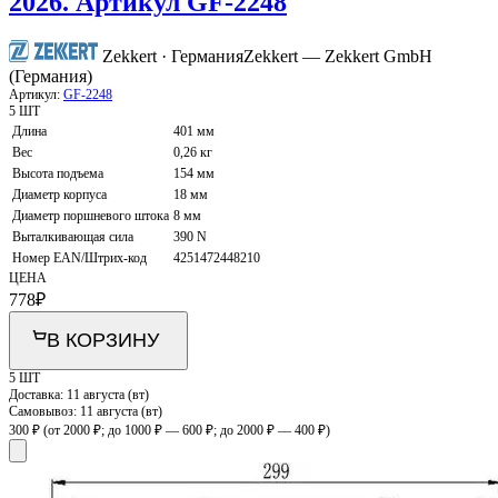
2026. Артикул GF-2248
Zekkert · Германия
Zekkert — Zekkert GmbH
(Германия)
Артикул:
GF-2248
5 ШТ
Длина
401 мм
Вес
0,26 кг
Высота подъема
154 мм
Диаметр корпуса
18 мм
Диаметр поршневого штока
8 мм
Выталкивающая сила
390 N
Номер EAN/Штрих-код
4251472448210
ЦЕНА
778
₽
В КОРЗИНУ
5 ШТ
Доставка:
11 августа (вт)
Самовывоз:
11 августа (вт)
300 ₽
(от 2000 ₽; до 1000 ₽ — 600 ₽; до 2000 ₽ — 400 ₽)