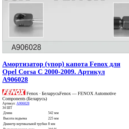
Амортизатор (упор) капота Fenox для
Opel Corsa C 2000-2009. Артикул
A906028
Fenox · Беларусь
Fenox — FENOX Automotive
Components (Беларусь)
Артикул:
A906028
34 ШТ
Длина
542 мм
Высота подъема
225 мм
Диаметр вертикальной трубки
8 мм