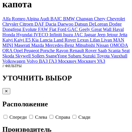
капота
Alfa Romeo
Alpina
Audi
BAIC
BMW
Changan
Chery
Chevrolet
Chrysler
Citroen
DAF
Dacia
Daewoo
Datsun
DeLorean
Dodge
Dongfeng
Evolute
FAW
Fiat
Ford
GAC
Geely
Great Wall
Haval
Honda
Hyundai
IVECO
Infiniti
Isuzu
JAC
Jaguar
Jeep
Jetour
Jetta
Kaiyi
Kaiyi E5
Kia
Lancia
Land Rover
Lexus
Lifan
Livan
MAN
MINI
Maserati
Mazda
Mercedes-Benz
Mitsubishi
Nissan
OMODA
ORA
Opel
Peugeot
Porsche
Ravon
Renault
Rover
Saab
Scania
Seat
Skoda
Skywell
Sollers
SsangYong
Subaru
Suzuki
Toyota
Vauxhall
Volkswagen
Volvo
ВАЗ
ГАЗ
Москвич
Москвич
УАЗ
// ФИЛЬТРЫ
УТОЧНИТЬ ВЫБОР
✕
Расположение
Спереди
Слева
Справа
Сзади
Производитель