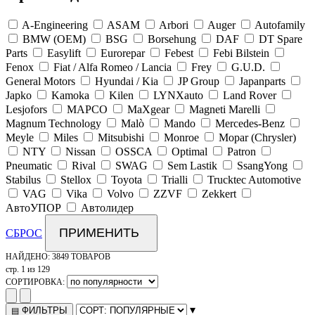
A-Engineering
ASAM
Arbori
Auger
Autofamily
BMW (OEM)
BSG
Borsehung
DAF
DT Spare
Parts
Easylift
Eurorepar
Febest
Febi Bilstein
Fenox
Fiat / Alfa Romeo / Lancia
Frey
G.U.D.
General Motors
Hyundai / Kia
JP Group
Japanparts
Japko
Kamoka
Kilen
LYNXauto
Land Rover
Lesjofors
MAPCO
MaXgear
Magneti Marelli
Magnum Technology
Malò
Mando
Mercedes-Benz
Meyle
Miles
Mitsubishi
Monroe
Mopar (Chrysler)
NTY
Nissan
OSSCA
Optimal
Patron
Pneumatic
Rival
SWAG
Sem Lastik
SsangYong
Stabilus
Stellox
Toyota
Trialli
Trucktec Automotive
VAG
Vika
Volvo
ZZVF
Zekkert
АвтоУПОР
Автолидер
ПРИМЕНИТЬ
СБРОС
НАЙДЕНО:
3849 ТОВАРОВ
стр. 1 из 129
СОРТИРОВКА:
▾
ФИЛЬТРЫ
▤