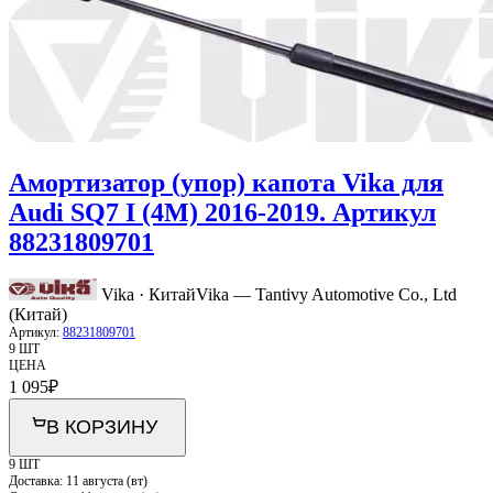
Амортизатор (упор) капота Vika для
Audi SQ7 I (4M) 2016-2019. Артикул
88231809701
Vika · Китай
Vika — Tantivy Automotive Co., Ltd
(Китай)
Артикул:
88231809701
9 ШТ
ЦЕНА
1 095
₽
В КОРЗИНУ
9 ШТ
Доставка:
11 августа (вт)