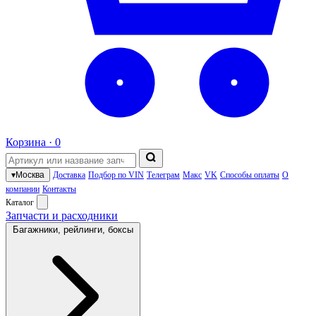
Корзина ·
0
▾
Москва
Доставка
Подбор по VIN
Телеграм
Макс
VK
Способы оплаты
О
компании
Контакты
Каталог
Запчасти и расходники
Багажники, рейлинги, боксы