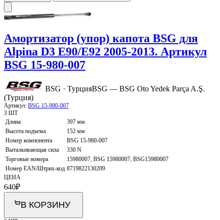
Амортизатор (упор) капота BSG для
Alpina D3 E90/E92 2005-2013. Артикул
BSG 15-980-007
BSG · Турция
BSG — BSG Oto Yedek Parça A.Ş.
(Турция)
Артикул:
BSG 15-980-007
3 ШТ
Длина
397 мм
Высота подъема
152 мм
Номер компонента
BSG 15-980-007
Выталкивающая сила
330 N
Торговые номера
15980007, BSG 15980007, BSG15980007
Номер EAN/Штрих-код
8719822130209
ЦЕНА
640
₽
В КОРЗИНУ