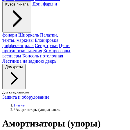
Доп. фары и
Кузов пикапа
фонари
Шноркель
Палатки,
тенты, маркизы
Блокировка
дифференциала
Сенд-траки
Цепи
противоскольжения
Компрессоры,
ресиверы
Консоль потолочная
Лестница на заднюю дверь
Домкраты
Для квадроциклов
Защита и оборудование
Главная
/
Амортизаторы (упоры) капота
Амортизаторы
(упоры)