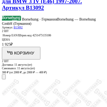
для BMW 3 IV (E46) 1997-2007.
Артикул B13092
Borsehung · Германия
Borsehung — Borsehung
GmbH (Германия)
Артикул:
B13092
2 ШТ
Номер EAN/Штрих-код
4251475135186
ЦЕНА
1 925
₽
В КОРЗИНУ
2 ШТ
Доставка:
11 августа (вт)
Самовывоз:
11 августа (вт)
300 ₽
(от 2000 ₽; до 2000 ₽ — 400 ₽)