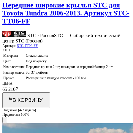
Передние широкие крылья STC для
Toyota Tundra 2006-2013. Артикул STC-
TT06-FF
STC · Россия
STC — Сибирский технический
центр STC (Россия)
Артикул:
STC-TT06-FF
3 ШТ
Материал
Стеклопластик
Цвет
Под покраску
Комплектация
Передние крылья 2 шт, накладки на передний бампер 2 шт
Размер колеса
35, 37 дюймов
Прочее
Расширение в каждую сторону - 100 мм
ЦЕНА
65 210
₽
В КОРЗИНУ
Под заказ (4-7 недель).
Предоплата 100%