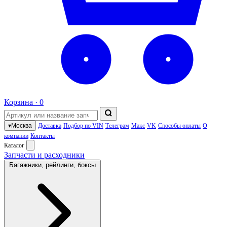
Корзина ·
0
▾
Москва
Доставка
Подбор по VIN
Телеграм
Макс
VK
Способы оплаты
О
компании
Контакты
Каталог
Запчасти и расходники
Багажники, рейлинги, боксы