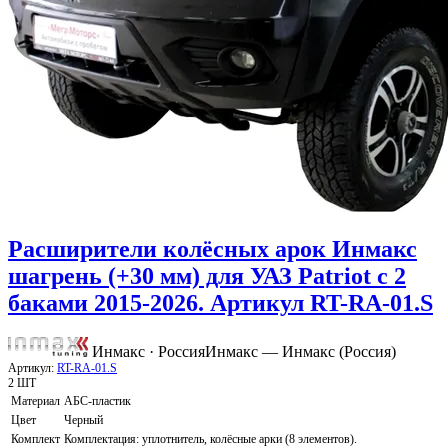
Расширители колёсных арок Инмакс
шагрень (+30 мм) для УАЗ Patriot с 2
баками 2015-2026. Артикул RT-RA-01.S
Инмакс · Россия
Инмакс — Инмакc (Россия)
Артикул:
RT-RA-01.S
2 ШТ
Материал
АБС-пластик
Цвет
Черный
Комплект
Комплектация: уплотнитель, колёсные арки (8 элементов).