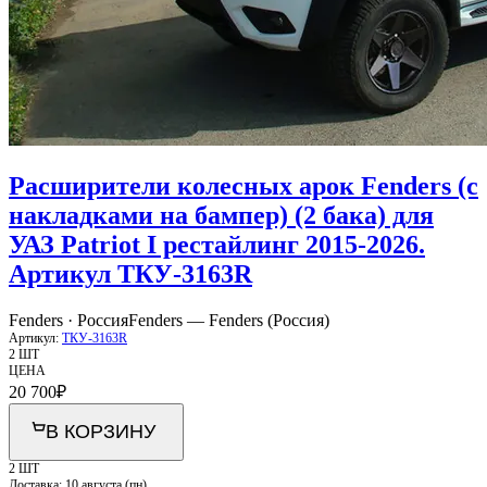
Расширители колесных арок Fenders (с
накладками на бампер) (2 бака) для
УАЗ Patriot I рестайлинг 2015-2026.
Артикул ТКУ-3163R
Fenders · Россия
Fenders — Fenders (Россия)
Артикул:
ТКУ-3163R
2 ШТ
ЦЕНА
20 700
₽
В КОРЗИНУ
2 ШТ
Доставка:
10 августа (пн)