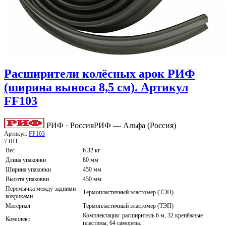
Расширители колёсных арок РИФ
(ширина выноса 8,5 см). Артикул
FF103
РИФ · Россия
РИФ — Альфа (Россия)
Артикул:
FF103
7 ШТ
Вес
6.32 кг
Длина упаковки
80 мм
Ширина упаковки
450 мм
Высота упаковки
450 мм
Перемычка между задними
Термопластичный эластомер (ТЭП)
ковриками
Материал
Термопластичный эластомер (ТЭП)
Комплектация: расширитель 6 м, 32 крепёжные
Комплект
пластины, 64 самореза.