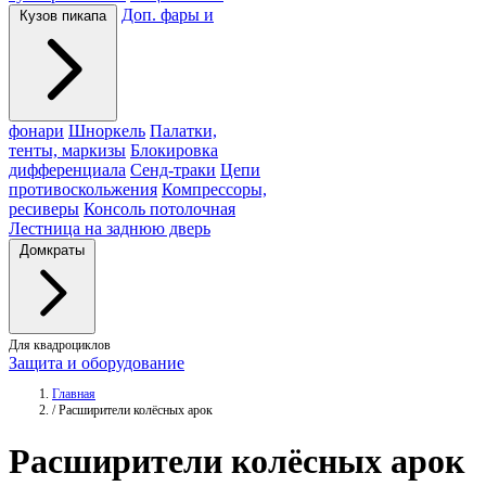
Доп. фары и
Кузов пикапа
фонари
Шноркель
Палатки,
тенты, маркизы
Блокировка
дифференциала
Сенд-траки
Цепи
противоскольжения
Компрессоры,
ресиверы
Консоль потолочная
Лестница на заднюю дверь
Домкраты
Для квадроциклов
Защита и оборудование
Главная
/
Расширители колёсных арок
Расширители
колёсных арок