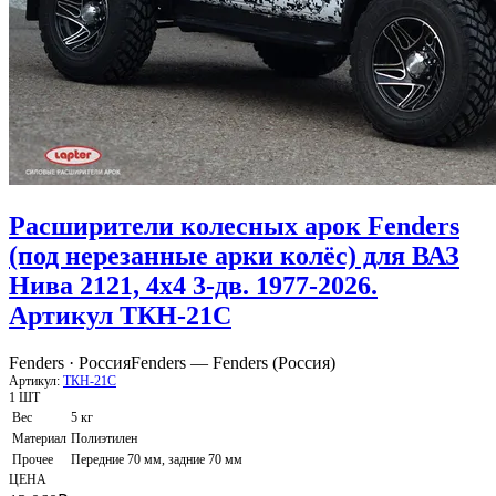
Расширители колесных арок Fenders
(под нерезанные арки колёс) для ВАЗ
Нива 2121, 4x4 3-дв. 1977-2026.
Артикул ТКН-21С
Fenders · Россия
Fenders — Fenders (Россия)
Артикул:
ТКН-21С
1 ШТ
Вес
5 кг
Материал
Полиэтилен
Прочее
Передние 70 мм, задние 70 мм
ЦЕНА