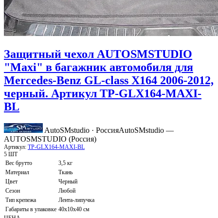
Защитный чехол AUTOSMSTUDIO
"Maxi" в багажник автомобиля для
Mercedes-Benz GL-class X164 2006-2012,
черный. Артикул TP-GLX164-MAXI-
BL
AutoSMstudio · Россия
AutoSMstudio —
AUTOSMSTUDIO (Россия)
Артикул:
TP-GLX164-MAXI-BL
5 ШТ
Вес брутто
3,5 кг
Материал
Ткань
Цвет
Черный
Сезон
Любой
Тип крепежа
Лента-липучка
Габариты в упаковке
40х10х40 см
ЦЕНА