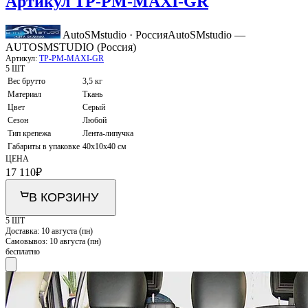
Артикул TP-PM-MAXI-GR
AutoSMstudio · Россия
AutoSMstudio —
AUTOSMSTUDIO (Россия)
Артикул:
TP-PM-MAXI-GR
5 ШТ
Вес брутто
3,5 кг
Материал
Ткань
Цвет
Серый
Сезон
Любой
Тип крепежа
Лента-липучка
Габариты в упаковке
40х10х40 см
ЦЕНА
17 110
₽
В КОРЗИНУ
5 ШТ
Доставка:
10 августа (пн)
Самовывоз:
10 августа (пн)
бесплатно