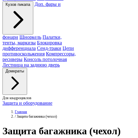
Доп. фары и
Кузов пикапа
фонари
Шноркель
Палатки,
тенты, маркизы
Блокировка
дифференциала
Сенд-траки
Цепи
противоскольжения
Компрессоры,
ресиверы
Консоль потолочная
Лестница на заднюю дверь
Домкраты
Для квадроциклов
Защита и оборудование
Главная
/
Защита багажника (чехол)
Защита
багажника (чехол)