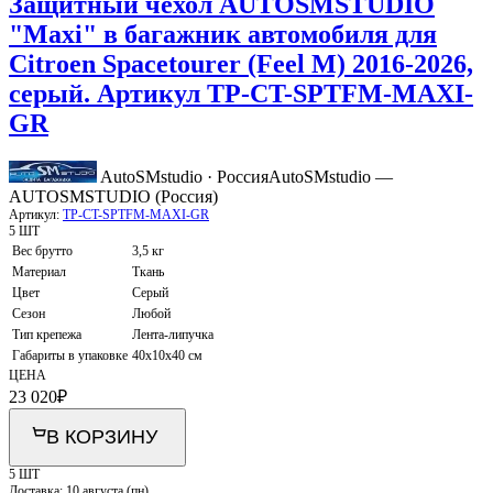
Защитный чехол AUTOSMSTUDIO
"Maxi" в багажник автомобиля для
Citroen Spacetourer (Feel M) 2016-2026,
серый. Артикул TP-CT-SPTFM-MAXI-
GR
AutoSMstudio · Россия
AutoSMstudio —
AUTOSMSTUDIO (Россия)
Артикул:
TP-CT-SPTFM-MAXI-GR
5 ШТ
Вес брутто
3,5 кг
Материал
Ткань
Цвет
Серый
Сезон
Любой
Тип крепежа
Лента-липучка
Габариты в упаковке
40х10х40 см
ЦЕНА
23 020
₽
В КОРЗИНУ
5 ШТ
Доставка:
10 августа (пн)