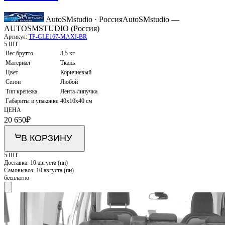
AutoSMstudio · Россия
AutoSMstudio —
AUTOSMSTUDIO (Россия)
Артикул:
TP-GLE167-MAXI-BR
5 ШТ
Вес брутто
3,5 кг
Материал
Ткань
Цвет
Коричневый
Сезон
Любой
Тип крепежа
Лента-липучка
Габариты в упаковке
40х10х40 см
ЦЕНА
20 650
₽
В КОРЗИНУ
5 ШТ
Доставка:
10 августа (пн)
Самовывоз:
10 августа (пн)
бесплатно