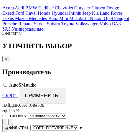
Acura
Audi
BMW
Cadillac
Chevrolet
Chrysler
Citroen
Dodge
Exeed
Ford
Haval
Honda
Hyundai
Infiniti
Jeep
Kia
Land Rover
Lexus
Mazda
Mercedes-Benz
Mini
Mitsubishi
Nissan
Opel
Peugeot
Porsche
Renault
Skoda
Subaru
Toyota
Volkswagen
Volvo
ВАЗ
УАЗ
Универсальные
// ФИЛЬТРЫ
УТОЧНИТЬ ВЫБОР
✕
Производитель
AutoSMstudio
ПРИМЕНИТЬ
СБРОС
НАЙДЕНО:
596 ТОВАРОВ
стр. 1 из 20
СОРТИРОВКА:
▾
ФИЛЬТРЫ
▤