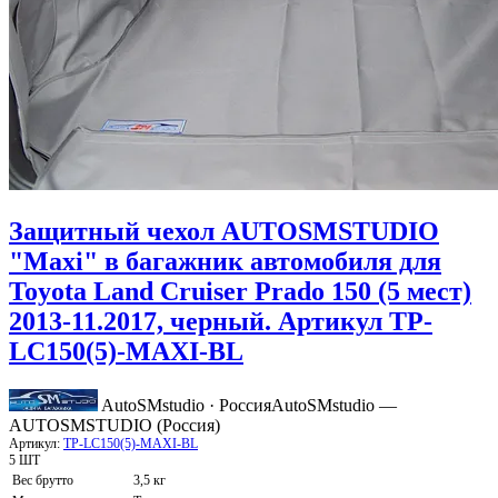
Защитный чехол AUTOSMSTUDIO
"Maxi" в багажник автомобиля для
Toyota Land Cruiser Prado 150 (5 мест)
2013-11.2017, черный. Артикул TP-
LC150(5)-MAXI-BL
AutoSMstudio · Россия
AutoSMstudio —
AUTOSMSTUDIO (Россия)
Артикул:
TP-LC150(5)-MAXI-BL
5 ШТ
Вес брутто
3,5 кг