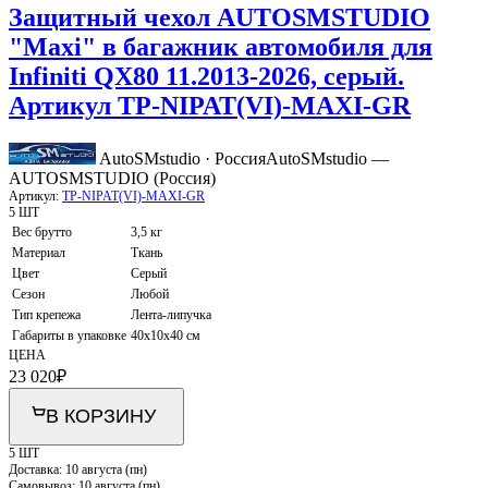
Защитный чехол AUTOSMSTUDIO
"Maxi" в багажник автомобиля для
Infiniti QX80 11.2013-2026, серый.
Артикул TP-NIPAT(VI)-MAXI-GR
AutoSMstudio · Россия
AutoSMstudio —
AUTOSMSTUDIO (Россия)
Артикул:
TP-NIPAT(VI)-MAXI-GR
5 ШТ
Вес брутто
3,5 кг
Материал
Ткань
Цвет
Серый
Сезон
Любой
Тип крепежа
Лента-липучка
Габариты в упаковке
40х10х40 см
ЦЕНА
23 020
₽
В КОРЗИНУ
5 ШТ
Доставка:
10 августа (пн)
Самовывоз:
10 августа (пн)