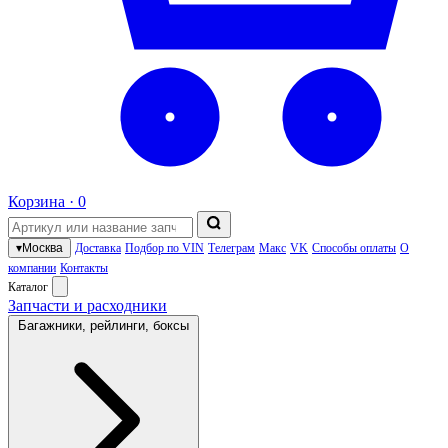
Корзина ·
0
▾
Москва
Доставка
Подбор по VIN
Телеграм
Макс
VK
Способы оплаты
О
компании
Контакты
Каталог
Запчасти и расходники
Багажники, рейлинги, боксы