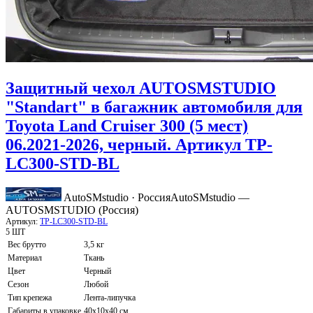
Защитный чехол AUTOSMSTUDIO
"Standart" в багажник автомобиля для
Toyota Land Cruiser 300 (5 мест)
06.2021-2026, черный. Артикул TP-
LC300-STD-BL
AutoSMstudio · Россия
AutoSMstudio —
AUTOSMSTUDIO (Россия)
Артикул:
TP-LC300-STD-BL
5 ШТ
Вес брутто
3,5 кг
Материал
Ткань
Цвет
Черный
Сезон
Любой
Тип крепежа
Лента-липучка
Габариты в упаковке
40х10х40 см