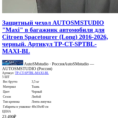
Защитный чехол AUTOSMSTUDIO
"Maxi" в багажник автомобиля для
Citroen Spacetourer (Long) 2016-2026,
черный. Артикул TP-CT-SPTBL-
MAXI-BL
AutoSMstudio · Россия
AutoSMstudio —
AUTOSMSTUDIO (Россия)
Артикул:
TP-CT-SPTBL-MAXI-BL
5 ШТ
Вес брутто
3,5 кг
Материал
Ткань
Цвет
Черный
Сезон
Любой
Тип крепежа
Лента-липучка
Габариты в упаковке
40х10х40 см
ЦЕНА
23 490
₽