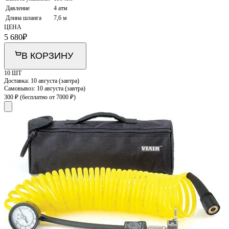
Давление
4 атм
Длина шланга
7,6 м
ЦЕНА
5 680
₽
В КОРЗИНУ
10 ШТ
Доставка:
10 августа (завтра)
Самовывоз:
10 августа (завтра)
300 ₽
(бесплатно от 7000 ₽)