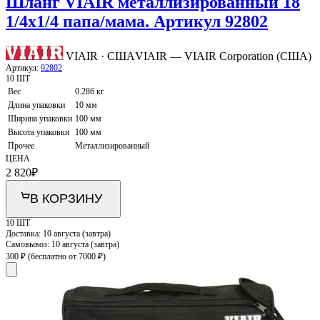
Шланг VIAIR металлизированный 18
1/4х1/4 папа/мама. Артикул 92802
VIAIR · США
VIAIR — VIAIR Corporation (США)
Артикул:
92802
10 ШТ
Вес
0.286 кг
Длина упаковки
10 мм
Ширина упаковки
100 мм
Высота упаковки
100 мм
Прочее
Металлизированный
ЦЕНА
2 820
₽
В КОРЗИНУ
10 ШТ
Доставка:
10 августа (завтра)
Самовывоз:
10 августа (завтра)
300 ₽
(бесплатно от 7000 ₽)