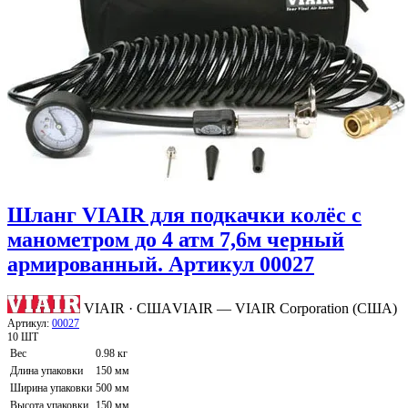
Шланг VIAIR для подкачки колёс с
манометром до 4 атм 7,6м черный
армированный. Артикул 00027
VIAIR · США
VIAIR — VIAIR Corporation (США)
Артикул:
00027
10 ШТ
Вес
0.98 кг
Длина упаковки
150 мм
Ширина упаковки
500 мм
Высота упаковки
150 мм