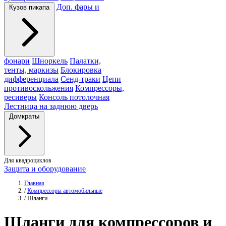
Доп. фары и
Кузов пикапа
фонари
Шноркель
Палатки,
тенты, маркизы
Блокировка
дифференциала
Сенд-траки
Цепи
противоскольжения
Компрессоры,
ресиверы
Консоль потолочная
Лестница на заднюю дверь
Домкраты
Для квадроциклов
Защита и оборудование
Главная
/
Компрессоры автомобильные
/
Шланги
Шланги
для компрессоров и