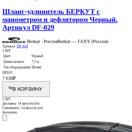
Шланг-удлинитель БЕРКУТ с
манометром и дефлятором Черный.
Артикул DF-029
Berkut · Россия
Berkut — TANY (Россия)
Артикул:
DF-029
2 ШТ
Цвет
Черный
Длина шланга
7,5 м
Тип оборудования
Шланг
ЦЕНА
7 630
₽
В КОРЗИНУ
2 ШТ
Доставка:
14 августа (пт)
Самовывоз:
14 августа (пт)
бесплатно