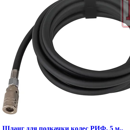
Шланг для подкачки колес РИФ, 5 м..