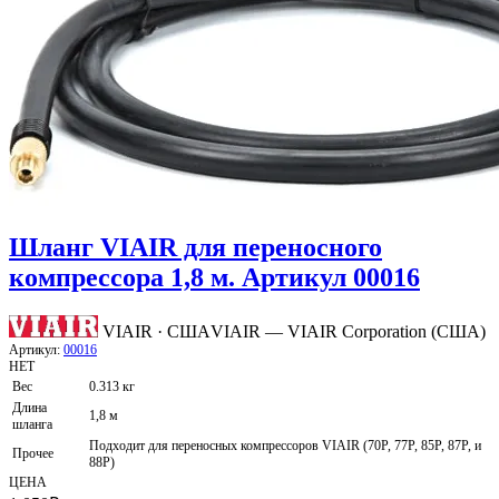
Шланг VIAIR для переносного
компрессора 1,8 м. Артикул 00016
VIAIR · США
VIAIR — VIAIR Corporation (США)
Артикул:
00016
НЕТ
Вес
0.313 кг
Длина
1,8 м
шланга
Подходит для переносных компрессоров VIAIR (70P, 77P, 85P, 87P, и
Прочее
88P)
ЦЕНА