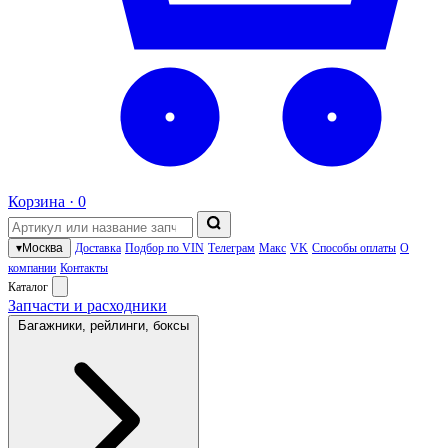
Корзина ·
0
▾
Москва
Доставка
Подбор по VIN
Телеграм
Макс
VK
Способы оплаты
О
компании
Контакты
Каталог
Запчасти и расходники
Багажники, рейлинги, боксы