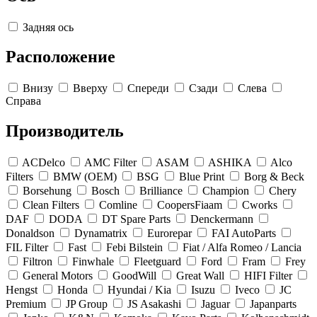
Задняя ось
Расположение
Внизу
Вверху
Спереди
Сзади
Слева
Справа
Производитель
ACDelco
AMC Filter
ASAM
ASHIKA
Alco
Filters
BMW (OEM)
BSG
Blue Print
Borg & Beck
Borsehung
Bosch
Brilliance
Champion
Chery
Clean Filters
Comline
CoopersFiaam
Cworks
DAF
DODA
DT Spare Parts
Denckermann
Donaldson
Dynamatrix
Eurorepar
FAI AutoParts
FIL Filter
Fast
Febi Bilstein
Fiat / Alfa Romeo / Lancia
Filtron
Finwhale
Fleetguard
Ford
Fram
Frey
General Motors
GoodWill
Great Wall
HIFI Filter
Hengst
Honda
Hyundai / Kia
Isuzu
Iveco
JC
Premium
JP Group
JS Asakashi
Jaguar
Japanparts