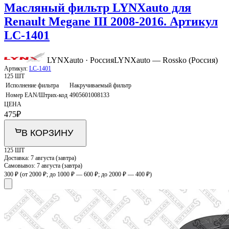
Масляный фильтр LYNXauto для
Renault Megane III 2008-2016. Артикул
LC-1401
LYNXauto · Россия
LYNXauto — Rossko (Россия)
Артикул:
LC-1401
125 ШТ
Исполнение фильтра
Накручиваемый фильтр
Номер EAN/Штрих-код
4905601008133
ЦЕНА
475
₽
В КОРЗИНУ
125 ШТ
Доставка:
7 августа (завтра)
Самовывоз:
7 августа (завтра)
300 ₽
(от 2000 ₽; до 1000 ₽ — 600 ₽; до 2000 ₽ — 400 ₽)