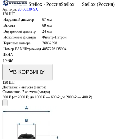
Stellox · Россия
Stellox — Stellox (Россия)
Артикул:
20-50339-SX
120 ШТ
Наружный диаметр
67 мм
Высота
69 мм
Внутренний диаметр
24 мм
Исполнение фильтра
Фильтр-Патрон
Торговые номера
76832398
Номер EAN/Штрих-код
4057276135994
ЦЕНА
176
₽
В КОРЗИНУ
120 ШТ
Доставка:
7 августа (завтра)
Самовывоз:
7 августа (завтра)
300 ₽
(от 2000 ₽; до 1000 ₽ — 600 ₽; до 2000 ₽ — 400 ₽)