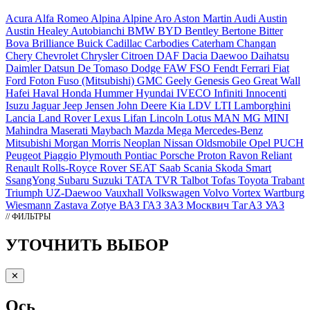
Acura
Alfa Romeo
Alpina
Alpine
Aro
Aston Martin
Audi
Austin
Austin Healey
Autobianchi
BMW
BYD
Bentley
Bertone
Bitter
Bova
Brilliance
Buick
Cadillac
Carbodies
Caterham
Changan
Chery
Chevrolet
Chrysler
Citroen
DAF
Dacia
Daewoo
Daihatsu
Daimler
Datsun
De Tomaso
Dodge
FAW
FSO
Fendt
Ferrari
Fiat
Ford
Foton
Fuso (Mitsubishi)
GMC
Geely
Genesis
Geo
Great Wall
Hafei
Haval
Honda
Hummer
Hyundai
IVECO
Infiniti
Innocenti
Isuzu
Jaguar
Jeep
Jensen
John Deere
Kia
LDV
LTI
Lamborghini
Lancia
Land Rover
Lexus
Lifan
Lincoln
Lotus
MAN
MG
MINI
Mahindra
Maserati
Maybach
Mazda
Mega
Mercedes-Benz
Mitsubishi
Morgan
Morris
Neoplan
Nissan
Oldsmobile
Opel
PUCH
Peugeot
Piaggio
Plymouth
Pontiac
Porsche
Proton
Ravon
Reliant
Renault
Rolls-Royce
Rover
SEAT
Saab
Scania
Skoda
Smart
SsangYong
Subaru
Suzuki
TATA
TVR
Talbot
Tofas
Toyota
Trabant
Triumph
UZ-Daewoo
Vauxhall
Volkswagen
Volvo
Vortex
Wartburg
Wiesmann
Zastava
Zotye
ВАЗ
ГАЗ
ЗАЗ
Москвич
ТагАЗ
УАЗ
// ФИЛЬТРЫ
УТОЧНИТЬ ВЫБОР
✕
Ось