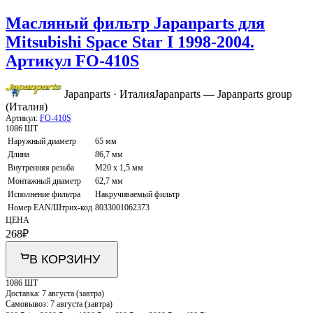
Масляный фильтр Japanparts для
Mitsubishi Space Star I 1998-2004.
Артикул FO-410S
Japanparts · Италия
Japanparts — Japanparts group
(Италия)
Артикул:
FO-410S
1086 ШТ
Наружный диаметр
65 мм
Длина
86,7 мм
Внутренняя резьба
M20 x 1,5 мм
Монтажный диаметр
62,7 мм
Исполнение фильтра
Накручиваемый фильтр
Номер EAN/Штрих-код
8033001062373
ЦЕНА
268
₽
В КОРЗИНУ
1086 ШТ
Доставка:
7 августа (завтра)
Самовывоз:
7 августа (завтра)