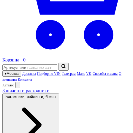
Корзина ·
0
▾
Москва
Доставка
Подбор по VIN
Телеграм
Макс
VK
Способы оплаты
О
компании
Контакты
Каталог
Запчасти и расходники
Багажники, рейлинги, боксы