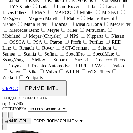
Japko
K&N
Kamoka
Kavo Parts
Kolbenschmidt
LYNXauto
Lada
Land Rover
Lifan
Lucas
Lucas Filters
MAN
MAPCO
MFilter
MISFAT
MaXgear
Magneti Marelli
Mahle
Mahle-Knecht
Mando
Mann-Filter
Mazda
Meat & Doria
MecaFilter
Mercedes-Benz
Meyle
Miles
Mitsubishi
Mobiland
Mopar (Chrysler)
NPS
Nipparts
Nissan
OSSCA
PSA
Patron
Profit
Purflux
RED
Line
Renault
Rover
SCT-Germany
Sakura
Sampa
Scania
Sofima
SogefiPro
SpeedMate
SsangYong
Stellox
Subaru
Suzuki
Tecneco Filters
Toyota
Trucktec Automotive
UFI
VAG
Vaico
Valeo
Vika
Volvo
WEEN
WIX Filters
Zekkert
Zentparts
ПРИМЕНИТЬ
СБРОС
НАЙДЕНО:
236842 ТОВАРА
стр. 1 из 7895
СОРТИРОВКА:
▾
ФИЛЬТРЫ
▤