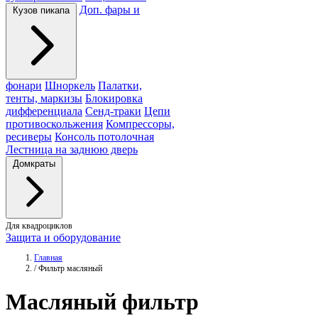
Доп. фары и
Кузов пикапа
фонари
Шноркель
Палатки,
тенты, маркизы
Блокировка
дифференциала
Сенд-траки
Цепи
противоскольжения
Компрессоры,
ресиверы
Консоль потолочная
Лестница на заднюю дверь
Домкраты
Для квадроциклов
Защита и оборудование
Главная
/
Фильтр масляный
Масляный
фильтр