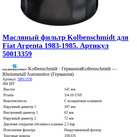
Масляный фильтр Kolbenschmidt для
Fiat Argenta 1983-1985. Артикул
50013359
Kolbenschmidt · Германия
Kolbenschmidt —
Rheinmetall Automotive (Германия)
Артикул:
50013359
384 ШТ
Высота
141 мм
Резьба
3/4-16 UNF
Комплектность
С возвратным клапаном
Наружный диаметр 1
107 мм
Внутренний диаметр 1
62 мм
Наружный диаметр 2
72 мм
Давление открытия обгонного клапана
2,5 бар
Исполнение фильтра
Накручиваемый фильтр
Торговые номера
359-OS