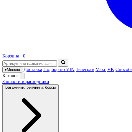
Корзина ·
0
Доставка
Подбор по VIN
Телеграм
Макс
VK
Способ
▾
Москва
Каталог
Запчасти и расходники
Багажники, рейлинги, боксы