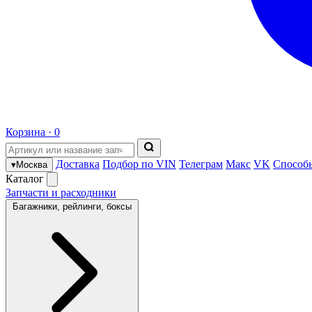
Корзина ·
0
Доставка
Подбор по VIN
Телеграм
Макс
VK
Способ
▾
Москва
Каталог
Запчасти и расходники
Багажники, рейлинги, боксы