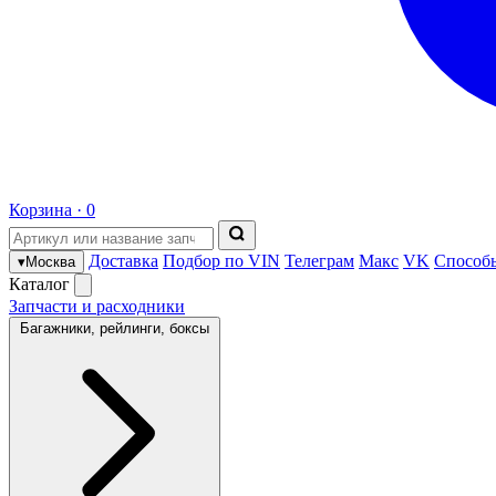
Корзина ·
0
Доставка
Подбор по VIN
Телеграм
Макс
VK
Способ
▾
Москва
Каталог
Запчасти и расходники
Багажники, рейлинги, боксы