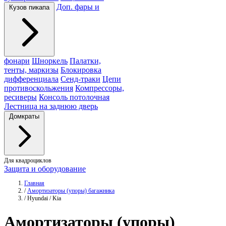
Доп. фары и
Кузов пикапа
фонари
Шноркель
Палатки,
тенты, маркизы
Блокировка
дифференциала
Сенд-траки
Цепи
противоскольжения
Компрессоры,
ресиверы
Консоль потолочная
Лестница на заднюю дверь
Домкраты
Для квадроциклов
Защита и оборудование
Главная
/
Амортизаторы (упоры) багажника
/
Hyundai / Kia
Амортизаторы
(упоры)