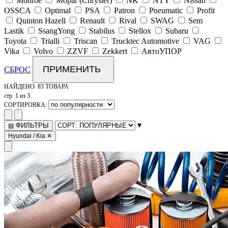
Monroe
Mopar (Chrysler)
NK
NTY
Nissan
OSSCA
Optimal
PSA
Patron
Pneumatic
Profit
Quinton Hazell
Renault
Rival
SWAG
Sem
Lastik
SsangYong
Stabilus
Stellox
Subaru
Toyota
Trialli
Triscan
Trucktec Automotive
VAG
Vika
Volvo
ZZVF
Zekkert
АвтоУПОР
ПРИМЕНИТЬ
СБРОС
НАЙДЕНО:
83 ТОВАРА
стр. 1 из 3
СОРТИРОВКА:
▾
ФИЛЬТРЫ
▤
Hyundai / Kia
✕