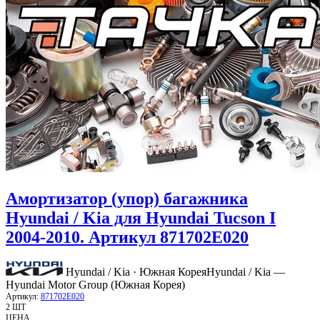
Амортизатор (упор) багажника
Hyundai / Kia для Hyundai Tucson I
2004-2010. Артикул 871702E020
Hyundai / Kia · Южная Корея
Hyundai / Kia —
Hyundai Motor Group (Южная Корея)
Артикул:
871702E020
2 ШТ
ЦЕНА