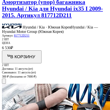
Амортизатор (упор) багажника
Hyundai / Kia для Hyundai ix35 I 2009-
2015. Артикул 817712D211
Hyundai / Kia · Южная Корея
Hyundai / Kia —
Hyundai Motor Group (Южная Корея)
Артикул:
817712D211
2 ШТ
ЦЕНА
6 530
₽
В КОРЗИНУ
2 ШТ
Доставка:
11 августа (вт)
Самовывоз:
11 августа (вт)
300 ₽
(бесплатно от 7000 ₽)