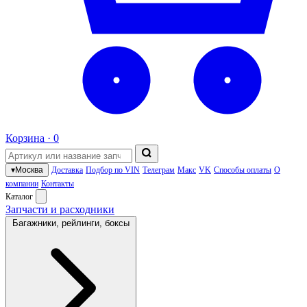
Корзина ·
0
▾
Москва
Доставка
Подбор по VIN
Телеграм
Макс
VK
Способы оплаты
О
компании
Контакты
Каталог
Запчасти и расходники
Багажники, рейлинги, боксы