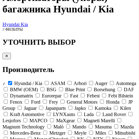
багажника Hyundai / Kia
Hyundai
Kia
// ФИЛЬТРЫ
УТОЧНИТЬ ВЫБОР
✕
Производитель
Hyundai / Kia
ASAM
Arbori
Auger
Automega
✓
BMW (OEM)
BSG
Blue Print
Borsehung
DAF
Dynamatrix
Eurorepar
Fast
Febest
Febi Bilstein
Fenox
Ford
Frey
General Motors
Honda
JP
Group
Jaguar
Japanparts
Japko
Kamoka
Kilen
Kraft Automotive
LYNXauto
Lada
Land Rover
Lesjofors
MAPCO
MaXgear
Magneti Marelli
Magnum Technology
Malò
Mando
Masuma
Mazda
Mercedes-Benz
Metzger
Meyle
Miles
Mitsubishi