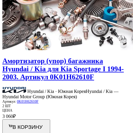
Амортизатор (упор) багажника
Hyundai / Kia для Kia Sportage I 1994-
2003. Артикул 0K01H62610F
Hyundai / Kia · Южная Корея
Hyundai / Kia —
Hyundai Motor Group (Южная Корея)
Артикул:
0K01H62610F
2 ШТ
ЦЕНА
3 060
₽
В КОРЗИНУ