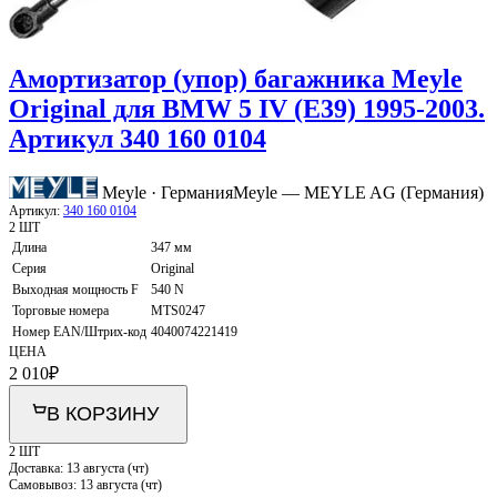
Амортизатор (упор) багажника Meyle
Original для BMW 5 IV (E39) 1995-2003.
Артикул 340 160 0104
Meyle · Германия
Meyle — MEYLE AG (Германия)
Артикул:
340 160 0104
2 ШТ
Длина
347 мм
Серия
Original
Выходная мощность F
540 N
Торговые номера
MTS0247
Номер EAN/Штрих-код
4040074221419
ЦЕНА
2 010
₽
В КОРЗИНУ
2 ШТ
Доставка:
13 августа (чт)
Самовывоз:
13 августа (чт)