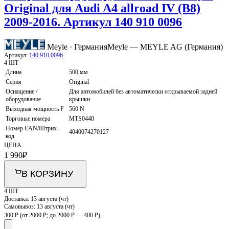
Original для Audi A4 allroad IV (B8)
2009-2016. Артикул 140 910 0096
Meyle · Германия
Meyle — MEYLE AG (Германия)
Артикул:
140 910 0096
4 ШТ
Длина
500 мм
Серия
Original
Оснащение /
Для автомобилей без автоматически открываемой задней
оборудование
крышки
Выходная мощность F
560 N
Торговые номера
MTS0440
Номер EAN/Штрих-
4040074270127
код
ЦЕНА
1 990
₽
В КОРЗИНУ
4 ШТ
Доставка:
13 августа (чт)
Самовывоз:
13 августа (чт)
300 ₽
(от 2000 ₽; до 2000 ₽ — 400 ₽)