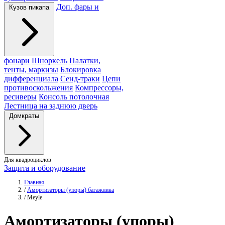
Доп. фары и
Кузов пикапа
фонари
Шноркель
Палатки,
тенты, маркизы
Блокировка
дифференциала
Сенд-траки
Цепи
противоскольжения
Компрессоры,
ресиверы
Консоль потолочная
Лестница на заднюю дверь
Домкраты
Для квадроциклов
Защита и оборудование
Главная
/
Амортизаторы (упоры) багажника
/
Meyle
Амортизаторы
(упоры)