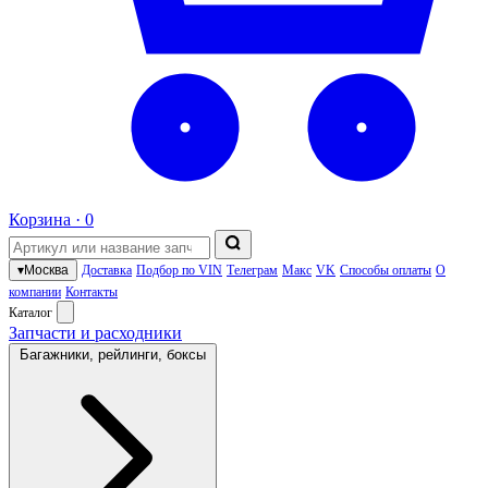
Корзина ·
0
▾
Москва
Доставка
Подбор по VIN
Телеграм
Макс
VK
Способы оплаты
О
компании
Контакты
Каталог
Запчасти и расходники
Багажники, рейлинги, боксы