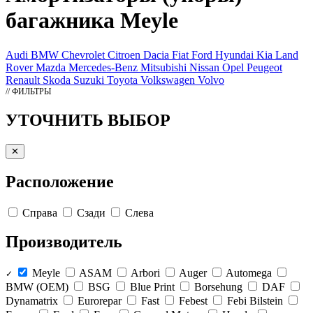
багажника Meyle
Audi
BMW
Chevrolet
Citroen
Dacia
Fiat
Ford
Hyundai
Kia
Land
Rover
Mazda
Mercedes-Benz
Mitsubishi
Nissan
Opel
Peugeot
Renault
Skoda
Suzuki
Toyota
Volkswagen
Volvo
// ФИЛЬТРЫ
УТОЧНИТЬ ВЫБОР
✕
Расположение
Справа
Сзади
Слева
Производитель
Meyle
ASAM
Arbori
Auger
Automega
✓
BMW (OEM)
BSG
Blue Print
Borsehung
DAF
Dynamatrix
Eurorepar
Fast
Febest
Febi Bilstein