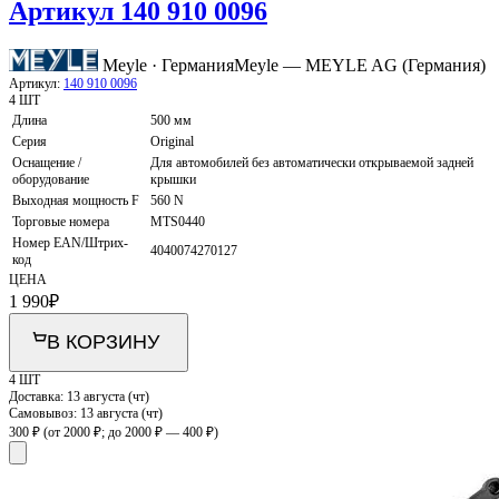
Артикул 140 910 0096
Meyle · Германия
Meyle — MEYLE AG (Германия)
Артикул:
140 910 0096
4 ШТ
Длина
500 мм
Серия
Original
Оснащение /
Для автомобилей без автоматически открываемой задней
оборудование
крышки
Выходная мощность F
560 N
Торговые номера
MTS0440
Номер EAN/Штрих-
4040074270127
код
ЦЕНА
1 990
₽
В КОРЗИНУ
4 ШТ
Доставка:
13 августа (чт)
Самовывоз:
13 августа (чт)
300 ₽
(от 2000 ₽; до 2000 ₽ — 400 ₽)