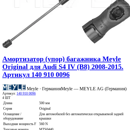
Амортизатор (упор) багажника Meyle
Original для Audi S4 IV (B8) 2008-2015.
Артикул 140 910 0096
Meyle · Германия
Meyle — MEYLE AG (Германия)
Артикул:
140 910 0096
4 ШТ
Длина
500 мм
Серия
Original
Оснащение /
Для автомобилей без автоматически открываемой задней
оборудование
крышки
Выходная мощность F
560 N
Торговые номера
MTS0440