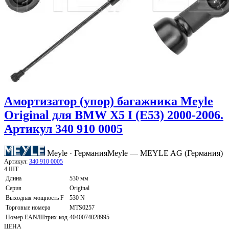
Амортизатор (упор) багажника Meyle
Original для BMW X5 I (E53) 2000-2006.
Артикул 340 910 0005
Meyle · Германия
Meyle — MEYLE AG (Германия)
Артикул:
340 910 0005
4 ШТ
Длина
530 мм
Серия
Original
Выходная мощность F
530 N
Торговые номера
MTS0257
Номер EAN/Штрих-код
4040074028995
ЦЕНА