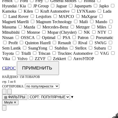
Fenox
Ford
Frey
General Motors
Honda
Hyundai / Kia
JP Group
Jaguar
Japanparts
Japko
Kamoka
Kilen
Kraft Automotive
LYNXauto
Lada
Land Rover
Lesjofors
MAPCO
MaXgear
Magneti Marelli
Magnum Technology
Malò
Mando
Masuma
Mazda
Mercedes-Benz
Metzger
Miles
Mitsubishi
Monroe
Mopar (Chrysler)
NK
NTY
Nissan
OSSCA
Optimal
PSA
Patron
Pneumatic
Profit
Quinton Hazell
Renault
Rival
SWAG
Sem Lastik
SsangYong
Stabilus
Stellox
Subaru
Toyota
Trialli
Triscan
Trucktec Automotive
VAG
Vika
Volvo
ZZVF
Zekkert
АвтоУПОР
ПРИМЕНИТЬ
СБРОС
НАЙДЕНО:
158 ТОВАРОВ
стр. 1 из 6
СОРТИРОВКА:
▾
ФИЛЬТРЫ
▤
Meyle
✕