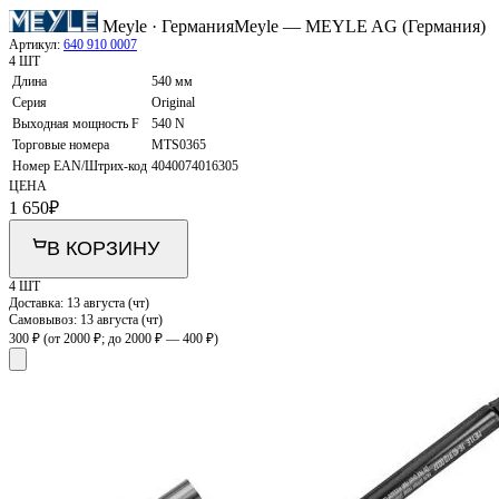
Meyle · Германия
Meyle — MEYLE AG (Германия)
Артикул:
640 910 0007
4 ШТ
Длина
540 мм
Серия
Original
Выходная мощность F
540 N
Торговые номера
MTS0365
Номер EAN/Штрих-код
4040074016305
ЦЕНА
1 650
₽
В КОРЗИНУ
4 ШТ
Доставка:
13 августа (чт)
Самовывоз:
13 августа (чт)
300 ₽
(от 2000 ₽; до 2000 ₽ — 400 ₽)