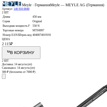
Meyle · Германия
Meyle — MEYLE AG (Германия)
Артикул:
140 910 0040
2 ШТ
Длина
450 мм
Серия
Original
Выходная мощность F
550 N
Торговые номера
MTS0097
Номер EAN/Штрих-код
4040074019191
ЦЕНА
2 115
₽
В КОРЗИНУ
2 ШТ
Доставка:
14 августа (пт)
Самовывоз:
14 августа (пт)
300 ₽
(бесплатно от 7000 ₽)