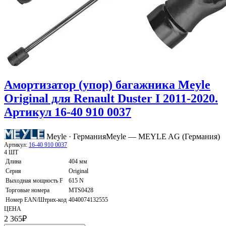
Амортизатор (упор) багажника Meyle
Original для Renault Duster I 2011-2020.
Артикул 16-40 910 0037
Meyle · Германия
Meyle — MEYLE AG (Германия)
Артикул:
16-40 910 0037
4 ШТ
Длина
404 мм
Серия
Original
Выходная мощность F
615 N
Торговые номера
MTS0428
Номер EAN/Штрих-код
4040074132555
ЦЕНА
2 365
₽