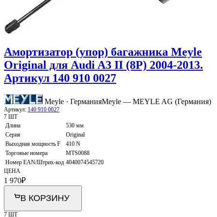
Амортизатор (упор) багажника Meyle
Original для Audi A3 II (8P) 2004-2013.
Артикул 140 910 0027
Meyle · Германия
Meyle — MEYLE AG (Германия)
Артикул:
140 910 0027
7 ШТ
Длина
530 мм
Серия
Original
Выходная мощность F
410 N
Торговые номера
MTS0088
Номер EAN/Штрих-код
4040074545720
ЦЕНА
1 970
₽
В КОРЗИНУ
7 ШТ