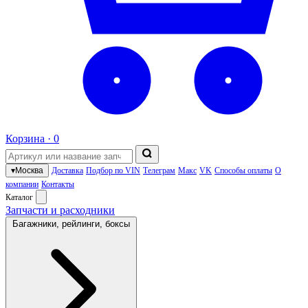
Корзина ·
0
▾
Москва
Доставка
Подбор по VIN
Телеграм
Макс
VK
Способы оплаты
О
компании
Контакты
Каталог
Запчасти и расходники
Багажники, рейлинги, боксы