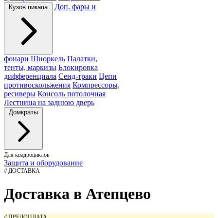
Доп. фары и
Кузов пикапа
фонари
Шноркель
Палатки,
тенты, маркизы
Блокировка
дифференциала
Сенд-траки
Цепи
противоскольжения
Компрессоры,
ресиверы
Консоль потолочная
Лестница на заднюю дверь
Домкраты
Для квадроциклов
Защита и оборудование
// ДОСТАВКА
Доставка в Атепцево
// ПРЕДОПЛАТА