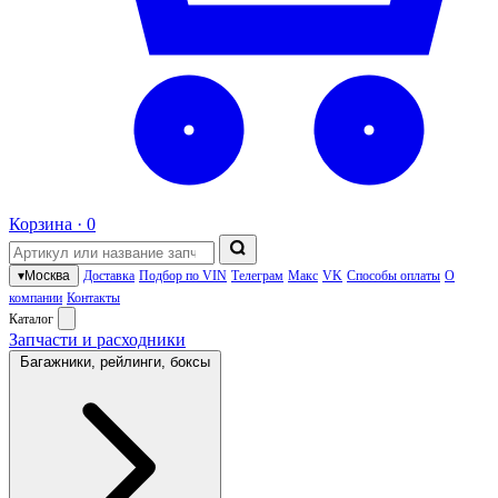
Корзина ·
0
▾
Москва
Доставка
Подбор по VIN
Телеграм
Макс
VK
Способы оплаты
О
компании
Контакты
Каталог
Запчасти и расходники
Багажники, рейлинги, боксы