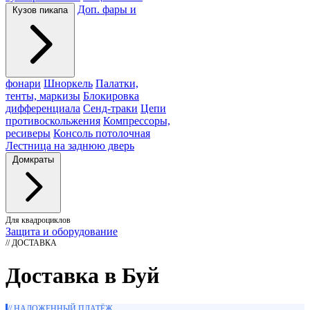
Доп. фары и
Кузов пикапа
фонари
Шноркель
Палатки,
тенты, маркизы
Блокировка
дифференциала
Сенд-траки
Цепи
противоскольжения
Компрессоры,
ресиверы
Консоль потолочная
Лестница на заднюю дверь
Домкраты
Для квадроциклов
Защита и оборудование
// ДОСТАВКА
Доставка в Буй
// НАЛОЖЕННЫЙ ПЛАТЁЖ