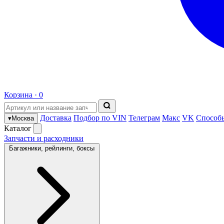
Корзина ·
0
Доставка
Подбор по VIN
Телеграм
Макс
VK
Способ
▾
Москва
Каталог
Запчасти и расходники
Багажники, рейлинги, боксы