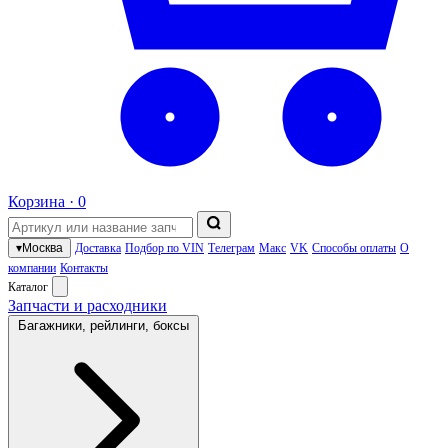
Корзина ·
0
▾
Москва
Доставка
Подбор по VIN
Телеграм
Макс
VK
Способы оплаты
О
компании
Контакты
Каталог
Запчасти и расходники
Багажники, рейлинги, боксы