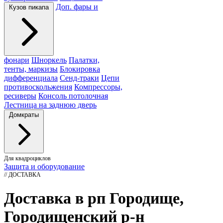
Доп. фары и
Кузов пикапа
фонари
Шноркель
Палатки,
тенты, маркизы
Блокировка
дифференциала
Сенд-траки
Цепи
противоскольжения
Компрессоры,
ресиверы
Консоль потолочная
Лестница на заднюю дверь
Домкраты
Для квадроциклов
Защита и оборудование
// ДОСТАВКА
Доставка в рп Городище,
Городищенский р-н