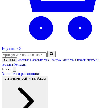
Корзина ·
0
▾
Москва
Доставка
Подбор по VIN
Телеграм
Макс
VK
Способы оплаты
О
компании
Контакты
Каталог
Запчасти и расходники
Багажники, рейлинги, боксы