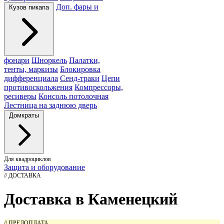
Доп. фары и
Кузов пикапа
фонари
Шноркель
Палатки,
тенты, маркизы
Блокировка
дифференциала
Сенд-траки
Цепи
противоскольжения
Компрессоры,
ресиверы
Консоль потолочная
Лестница на заднюю дверь
Домкраты
Для квадроциклов
Защита и оборудование
// ДОСТАВКА
Доставка в Каменецкий
// ПРЕДОПЛАТА