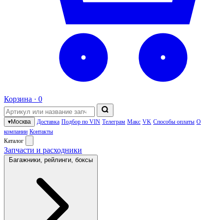
Корзина ·
0
▾
Москва
Доставка
Подбор по VIN
Телеграм
Макс
VK
Способы оплаты
О
компании
Контакты
Каталог
Запчасти и расходники
Багажники, рейлинги, боксы