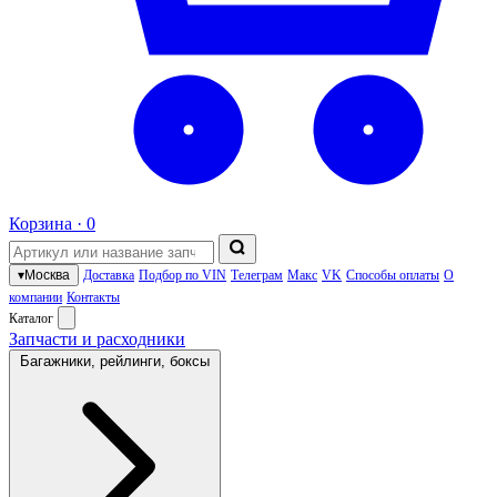
Корзина ·
0
▾
Москва
Доставка
Подбор по VIN
Телеграм
Макс
VK
Способы оплаты
О
компании
Контакты
Каталог
Запчасти и расходники
Багажники, рейлинги, боксы