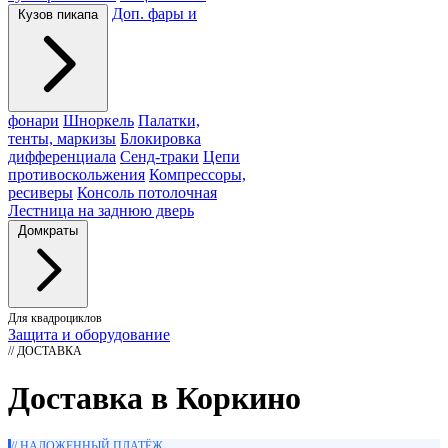
Доп. фары и
Кузов пикапа
фонари
Шноркель
Палатки,
тенты, маркизы
Блокировка
дифференциала
Сенд-траки
Цепи
противоскольжения
Компрессоры,
ресиверы
Консоль потолочная
Лестница на заднюю дверь
Домкраты
Для квадроциклов
Защита и оборудование
// ДОСТАВКА
Доставка в Коркино
// НАЛОЖЕННЫЙ ПЛАТЁЖ