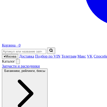
Корзина ·
0
Доставка
Подбор по VIN
Телеграм
Макс
VK
Способ
▾
Москва
Каталог
Запчасти и расходники
Багажники, рейлинги, боксы