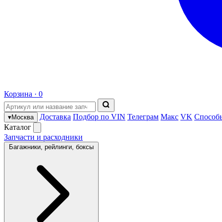
Корзина ·
0
Доставка
Подбор по VIN
Телеграм
Макс
VK
Способ
▾
Москва
Каталог
Запчасти и расходники
Багажники, рейлинги, боксы