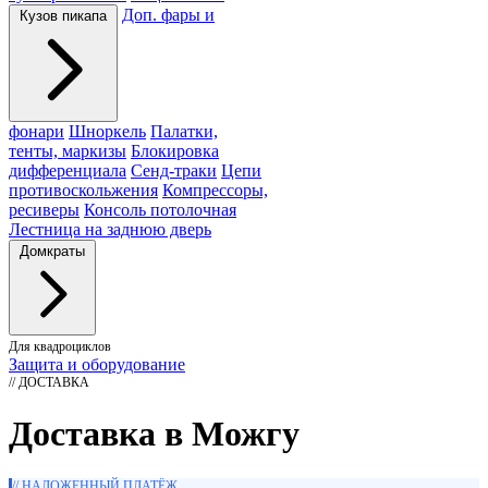
Доп. фары и
Кузов пикапа
фонари
Шноркель
Палатки,
тенты, маркизы
Блокировка
дифференциала
Сенд-траки
Цепи
противоскольжения
Компрессоры,
ресиверы
Консоль потолочная
Лестница на заднюю дверь
Домкраты
Для квадроциклов
Защита и оборудование
// ДОСТАВКА
Доставка в Можгу
// НАЛОЖЕННЫЙ ПЛАТЁЖ