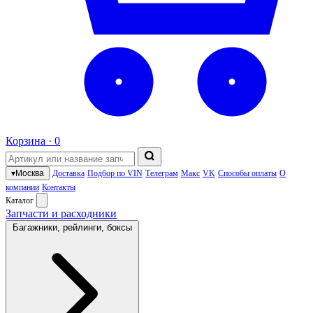
Корзина ·
0
▾
Москва
Доставка
Подбор по VIN
Телеграм
Макс
VK
Способы оплаты
О
компании
Контакты
Каталог
Запчасти и расходники
Багажники, рейлинги, боксы