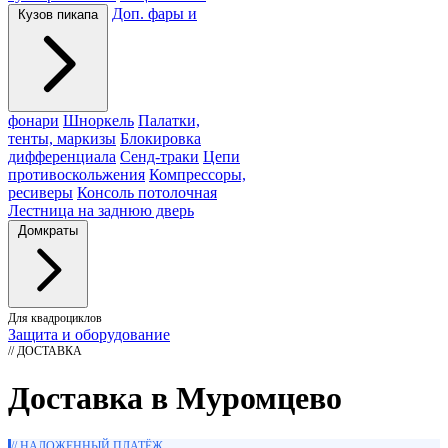
Доп. фары и
Кузов пикапа
фонари
Шноркель
Палатки,
тенты, маркизы
Блокировка
дифференциала
Сенд-траки
Цепи
противоскольжения
Компрессоры,
ресиверы
Консоль потолочная
Лестница на заднюю дверь
Домкраты
Для квадроциклов
Защита и оборудование
// ДОСТАВКА
Доставка в Муромцево
// НАЛОЖЕННЫЙ ПЛАТЁЖ