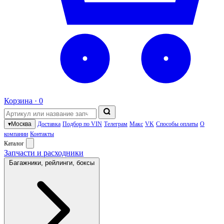
Корзина ·
0
▾
Москва
Доставка
Подбор по VIN
Телеграм
Макс
VK
Способы оплаты
О
компании
Контакты
Каталог
Запчасти и расходники
Багажники, рейлинги, боксы