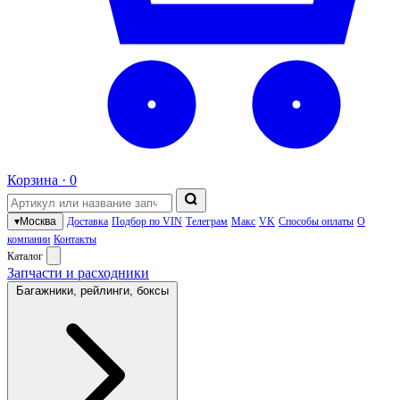
Корзина ·
0
▾
Москва
Доставка
Подбор по VIN
Телеграм
Макс
VK
Способы оплаты
О
компании
Контакты
Каталог
Запчасти и расходники
Багажники, рейлинги, боксы