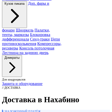
Доп. фары и
Кузов пикапа
фонари
Шноркель
Палатки,
тенты, маркизы
Блокировка
дифференциала
Сенд-траки
Цепи
противоскольжения
Компрессоры,
ресиверы
Консоль потолочная
Лестница на заднюю дверь
Домкраты
Для квадроциклов
Защита и оборудование
// ДОСТАВКА
Доставка в Нахабино
// НАЛОЖЕННЫЙ ПЛАТЁЖ