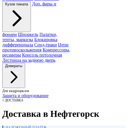
Доп. фары и
Кузов пикапа
фонари
Шноркель
Палатки,
тенты, маркизы
Блокировка
дифференциала
Сенд-траки
Цепи
противоскольжения
Компрессоры,
ресиверы
Консоль потолочная
Лестница на заднюю дверь
Домкраты
Для квадроциклов
Защита и оборудование
// ДОСТАВКА
Доставка в Нефтегорск
// НАЛОЖЕННЫЙ ПЛАТЁЖ