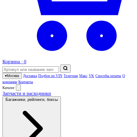
Корзина ·
0
▾
Москва
Доставка
Подбор по VIN
Телеграм
Макс
VK
Способы оплаты
О
компании
Контакты
Каталог
Запчасти и расходники
Багажники, рейлинги, боксы