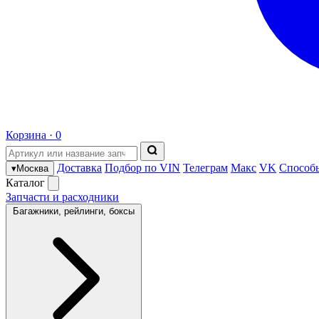
Корзина ·
0
Доставка
Подбор по VIN
Телеграм
Макс
VK
Способ
▾
Москва
Каталог
Запчасти и расходники
Багажники, рейлинги, боксы