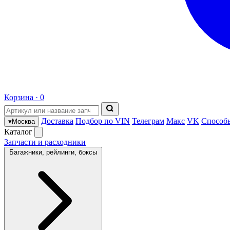
Корзина ·
0
Доставка
Подбор по VIN
Телеграм
Макс
VK
Способ
▾
Москва
Каталог
Запчасти и расходники
Багажники, рейлинги, боксы