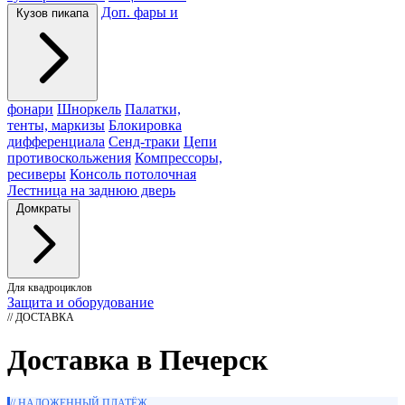
Доп. фары и
Кузов пикапа
фонари
Шноркель
Палатки,
тенты, маркизы
Блокировка
дифференциала
Сенд-траки
Цепи
противоскольжения
Компрессоры,
ресиверы
Консоль потолочная
Лестница на заднюю дверь
Домкраты
Для квадроциклов
Защита и оборудование
// ДОСТАВКА
Доставка в Печерск
// НАЛОЖЕННЫЙ ПЛАТЁЖ