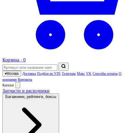
Корзина ·
0
▾
Москва
Доставка
Подбор по VIN
Телеграм
Макс
VK
Способы оплаты
О
компании
Контакты
Каталог
Запчасти и расходники
Багажники, рейлинги, боксы