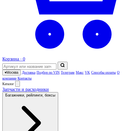
Корзина ·
0
▾
Москва
Доставка
Подбор по VIN
Телеграм
Макс
VK
Способы оплаты
О
компании
Контакты
Каталог
Запчасти и расходники
Багажники, рейлинги, боксы