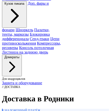
Доп. фары и
Кузов пикапа
фонари
Шноркель
Палатки,
тенты, маркизы
Блокировка
дифференциала
Сенд-траки
Цепи
противоскольжения
Компрессоры,
ресиверы
Консоль потолочная
Лестница на заднюю дверь
Домкраты
Для квадроциклов
Защита и оборудование
// ДОСТАВКА
Доставка в Родники
// НАЛОЖЕННЫЙ ПЛАТЁЖ