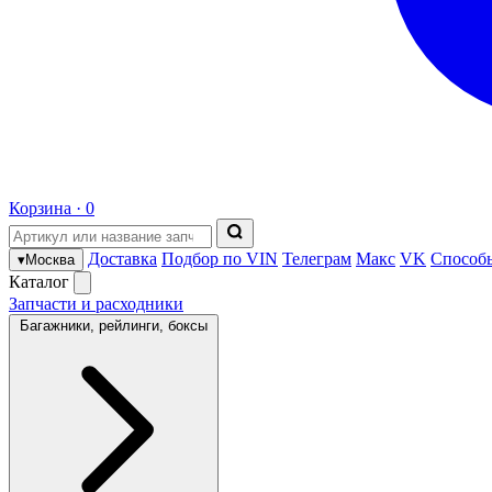
Корзина ·
0
Доставка
Подбор по VIN
Телеграм
Макс
VK
Способ
▾
Москва
Каталог
Запчасти и расходники
Багажники, рейлинги, боксы