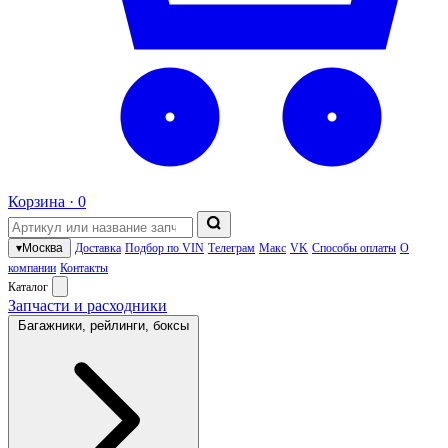
Корзина ·
0
▾
Москва
Доставка
Подбор по VIN
Телеграм
Макс
VK
Способы оплаты
О
компании
Контакты
Каталог
Запчасти и расходники
Багажники, рейлинги, боксы