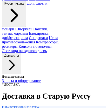
Доп. фары и
Кузов пикапа
фонари
Шноркель
Палатки,
тенты, маркизы
Блокировка
дифференциала
Сенд-траки
Цепи
противоскольжения
Компрессоры,
ресиверы
Консоль потолочная
Лестница на заднюю дверь
Домкраты
Для квадроциклов
Защита и оборудование
// ДОСТАВКА
Доставка в Старую Руссу
// НАЛОЖЕННЫЙ ПЛАТЁЖ