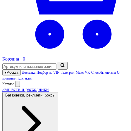
Корзина ·
0
▾
Москва
Доставка
Подбор по VIN
Телеграм
Макс
VK
Способы оплаты
О
компании
Контакты
Каталог
Запчасти и расходники
Багажники, рейлинги, боксы