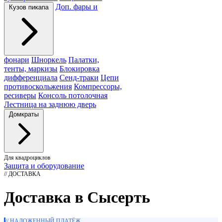
Доп. фары и
Кузов пикапа
фонари
Шноркель
Палатки,
тенты, маркизы
Блокировка
дифференциала
Сенд-траки
Цепи
противоскольжения
Компрессоры,
ресиверы
Консоль потолочная
Лестница на заднюю дверь
Домкраты
Для квадроциклов
Защита и оборудование
// ДОСТАВКА
Доставка в Сысерть
// НАЛОЖЕННЫЙ ПЛАТЁЖ