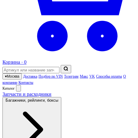
Корзина ·
0
▾
Москва
Доставка
Подбор по VIN
Телеграм
Макс
VK
Способы оплаты
О
компании
Контакты
Каталог
Запчасти и расходники
Багажники, рейлинги, боксы