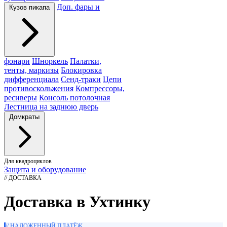
Доп. фары и
Кузов пикапа
фонари
Шноркель
Палатки,
тенты, маркизы
Блокировка
дифференциала
Сенд-траки
Цепи
противоскольжения
Компрессоры,
ресиверы
Консоль потолочная
Лестница на заднюю дверь
Домкраты
Для квадроциклов
Защита и оборудование
// ДОСТАВКА
Доставка в Ухтинку
// НАЛОЖЕННЫЙ ПЛАТЁЖ