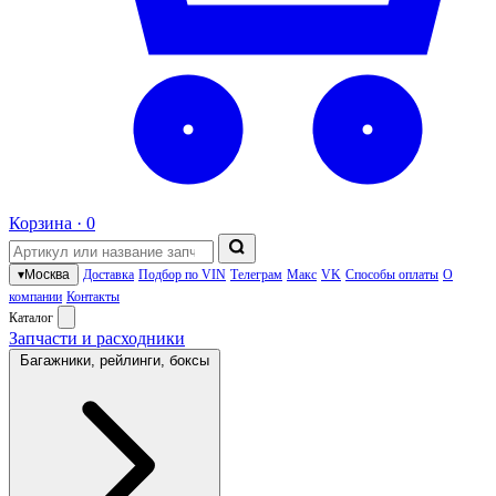
Корзина ·
0
▾
Москва
Доставка
Подбор по VIN
Телеграм
Макс
VK
Способы оплаты
О
компании
Контакты
Каталог
Запчасти и расходники
Багажники, рейлинги, боксы