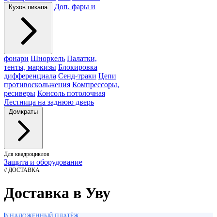
Доп. фары и
Кузов пикапа
фонари
Шноркель
Палатки,
тенты, маркизы
Блокировка
дифференциала
Сенд-траки
Цепи
противоскольжения
Компрессоры,
ресиверы
Консоль потолочная
Лестница на заднюю дверь
Домкраты
Для квадроциклов
Защита и оборудование
// ДОСТАВКА
Доставка в Уву
// НАЛОЖЕННЫЙ ПЛАТЁЖ