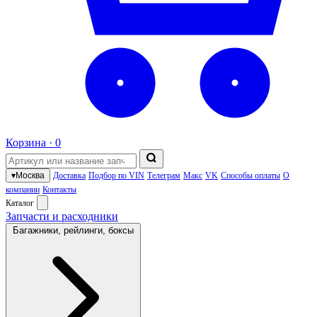
Корзина ·
0
▾
Москва
Доставка
Подбор по VIN
Телеграм
Макс
VK
Способы оплаты
О
компании
Контакты
Каталог
Запчасти и расходники
Багажники, рейлинги, боксы