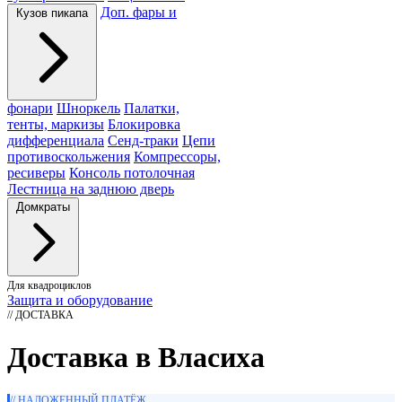
Доп. фары и
Кузов пикапа
фонари
Шноркель
Палатки,
тенты, маркизы
Блокировка
дифференциала
Сенд-траки
Цепи
противоскольжения
Компрессоры,
ресиверы
Консоль потолочная
Лестница на заднюю дверь
Домкраты
Для квадроциклов
Защита и оборудование
// ДОСТАВКА
Доставка в Власиха
// НАЛОЖЕННЫЙ ПЛАТЁЖ