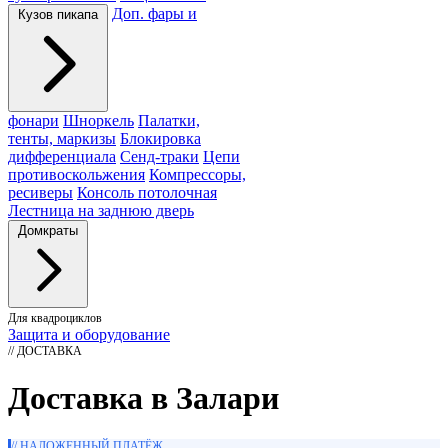
Доп. фары и
Кузов пикапа
фонари
Шноркель
Палатки,
тенты, маркизы
Блокировка
дифференциала
Сенд-траки
Цепи
противоскольжения
Компрессоры,
ресиверы
Консоль потолочная
Лестница на заднюю дверь
Домкраты
Для квадроциклов
Защита и оборудование
// ДОСТАВКА
Доставка в Залари
// НАЛОЖЕННЫЙ ПЛАТЁЖ