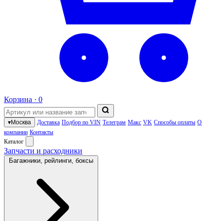
Корзина ·
0
▾
Москва
Доставка
Подбор по VIN
Телеграм
Макс
VK
Способы оплаты
О
компании
Контакты
Каталог
Запчасти и расходники
Багажники, рейлинги, боксы