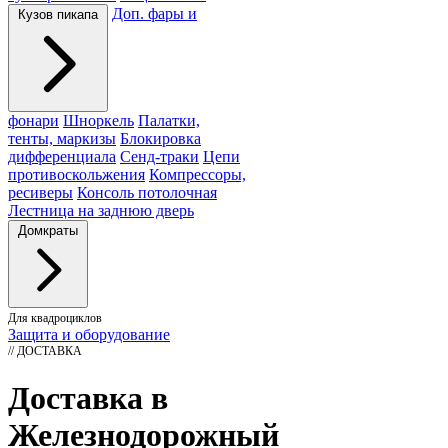
Доп. фары и
Кузов пикапа
фонари
Шноркель
Палатки,
тенты, маркизы
Блокировка
дифференциала
Сенд-траки
Цепи
противоскольжения
Компрессоры,
ресиверы
Консоль потолочная
Лестница на заднюю дверь
Домкраты
Для квадроциклов
Защита и оборудование
// ДОСТАВКА
Доставка в
Железнодорожный