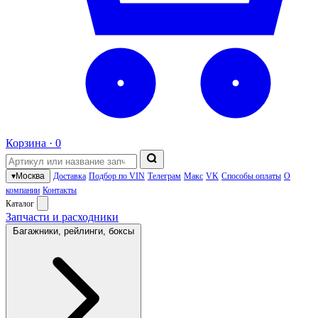
Корзина ·
0
▾
Москва
Доставка
Подбор по VIN
Телеграм
Макс
VK
Способы оплаты
О
компании
Контакты
Каталог
Запчасти и расходники
Багажники, рейлинги, боксы