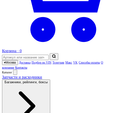
Корзина ·
0
▾
Москва
Доставка
Подбор по VIN
Телеграм
Макс
VK
Способы оплаты
О
компании
Контакты
Каталог
Запчасти и расходники
Багажники, рейлинги, боксы