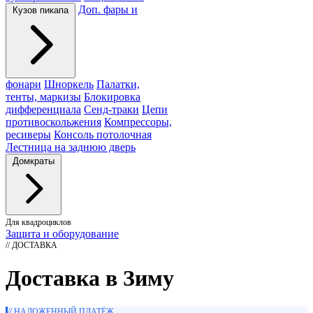
Доп. фары и
Кузов пикапа
фонари
Шноркель
Палатки,
тенты, маркизы
Блокировка
дифференциала
Сенд-траки
Цепи
противоскольжения
Компрессоры,
ресиверы
Консоль потолочная
Лестница на заднюю дверь
Домкраты
Для квадроциклов
Защита и оборудование
// ДОСТАВКА
Доставка в Зиму
// НАЛОЖЕННЫЙ ПЛАТЁЖ