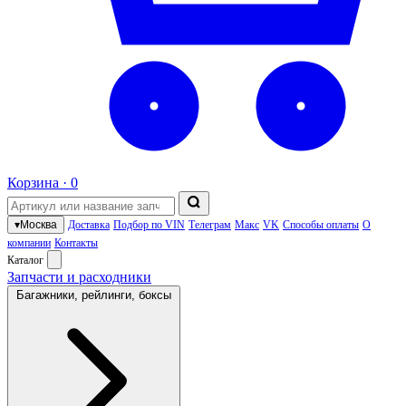
Корзина ·
0
▾
Москва
Доставка
Подбор по VIN
Телеграм
Макс
VK
Способы оплаты
О
компании
Контакты
Каталог
Запчасти и расходники
Багажники, рейлинги, боксы