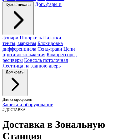
Доп. фары и
Кузов пикапа
фонари
Шноркель
Палатки,
тенты, маркизы
Блокировка
дифференциала
Сенд-траки
Цепи
противоскольжения
Компрессоры,
ресиверы
Консоль потолочная
Лестница на заднюю дверь
Домкраты
Для квадроциклов
Защита и оборудование
// ДОСТАВКА
Доставка в Зональную
Станция