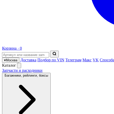
Корзина ·
0
Доставка
Подбор по VIN
Телеграм
Макс
VK
Способ
▾
Москва
Каталог
Запчасти и расходники
Багажники, рейлинги, боксы