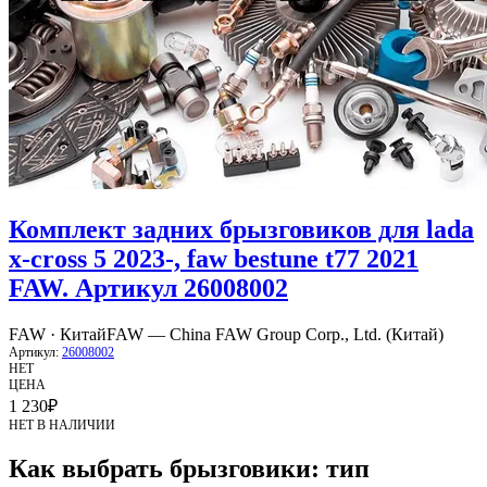
Комплект задних брызговиков для lada
x-cross 5 2023-, faw bestune t77 2021
FAW. Артикул 26008002
FAW · Китай
FAW — China FAW Group Corp., Ltd. (Китай)
Артикул:
26008002
НЕТ
ЦЕНА
1 230
₽
НЕТ В НАЛИЧИИ
Как выбрать брызговики: тип