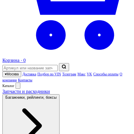
Корзина ·
0
▾
Москва
Доставка
Подбор по VIN
Телеграм
Макс
VK
Способы оплаты
О
компании
Контакты
Каталог
Запчасти и расходники
Багажники, рейлинги, боксы