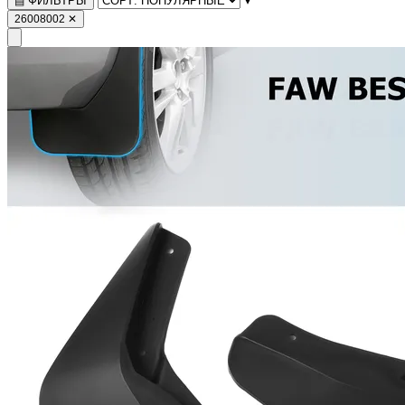
ФИЛЬТРЫ
▤
26008002
✕