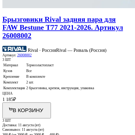
Брызговики Rival задняя пара для
FAW Bestune T77 2021-2026. Артикул
26008002
Rival · Россия
Rival — Риваль (Россия)
Артикул:
26008002
3 ШТ
Материал
Термоэластопласт
Кузов
Все
Крепление
В комплекте
Комплект
2 шт.
Комплектация
2 брызговика, крепеж, инструкция, упаковка
ЦЕНА
1 185
₽
В КОРЗИНУ
3 ШТ
Доставка:
11 августа (вт)
Самовывоз:
11 августа (вт)
300 ₽
(от 2000 ₽; до 2000 ₽ — 400 ₽)