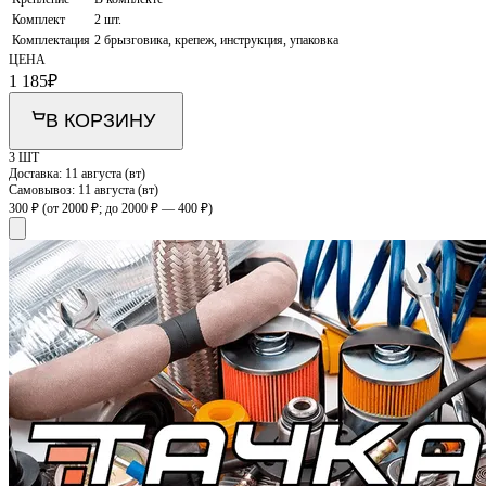
Комплект
2 шт.
Комплектация
2 брызговика, крепеж, инструкция, упаковка
ЦЕНА
1 185
₽
В КОРЗИНУ
3 ШТ
Доставка:
11 августа (вт)
Самовывоз:
11 августа (вт)
300 ₽
(от 2000 ₽; до 2000 ₽ — 400 ₽)