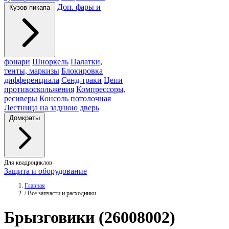
Доп. фары и
Кузов пикапа
фонари
Шноркель
Палатки,
тенты, маркизы
Блокировка
дифференциала
Сенд-траки
Цепи
противоскольжения
Компрессоры,
ресиверы
Консоль потолочная
Лестница на заднюю дверь
Домкраты
Для квадроциклов
Защита и оборудование
Главная
/
Все запчасти и расходники
Брызговики
(26008002)